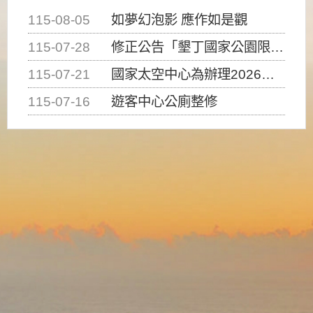
115-08-05
如夢幻泡影 應作如是觀
115-07-28
修正公告「墾丁國家公園限制水域遊憩活動之種類、範圍、時間及行為」，自即日生效。
115-07-21
國家太空中心為辦理2026台灣盃火箭競賽，陸、海、空域警戒及協調相關事宜，因颱風備案事宜
115-07-16
遊客中心公廁整修