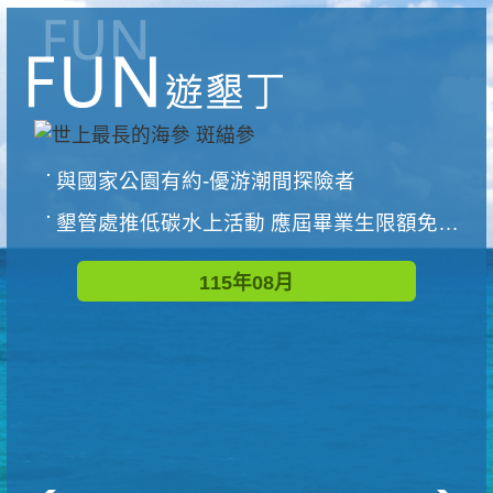
與國家公園有約-優游潮間探險者
墾管處推低碳水上活動 應屆畢業生限額免費參加
115年08月