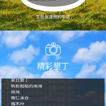
生態保護預約申請
精彩墾丁
夏日墾丁
帆影點點的南灣
南灣
欖仁溪谷
獨木舟