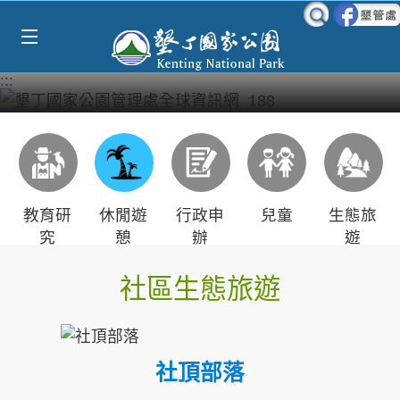
Select Language
▼
跳到主要內容區塊
:::
教育研
休閒遊
行政申
兒童
生態旅
究
憩
辦
遊
社區生態旅遊
社頂部落