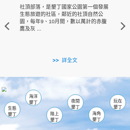
社頂部落，是墾丁國家公園第一個發展
龍水
生態旅遊的社區，鄰近的社頂自然公
的有
園，每年9、10月間，數以萬計的赤腹
重要
鷹及灰 ...
走進沁 
詳全文
南仁湖
龜山
海生館
滿州
出火
恆春
佳樂水
萬里桐
龍鑾潭自然中心
森林遊樂區
瓊麻館
南灣
關山
墾管處遊客中心
社頂公園
風吹沙
後壁湖
船帆石
白砂
海洋
龍磐公園
香蕉灣
貓鼻頭
砂島
龍坑
鵝鑾鼻
夜間
玩在
墾丁
墾丁
墾丁
生態
海角
陸上
墾丁
墾丁
墾丁