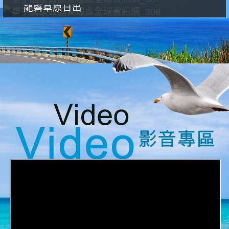
龍磐草原日出