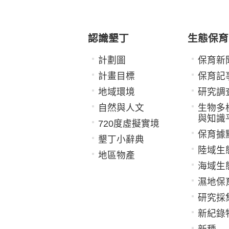
認識墾丁
生態保育
計劃圖
保育新
計畫目標
保育記
地域環境
研究調
自然與人文
生物多
與知識
720度虛擬實境
保育據
墾丁小辭典
陸域生
地區物產
海域生
濕地保
研究採
新紀錄