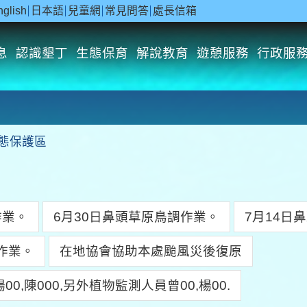
nglish
日本語
兒童網
常見問答
處長信箱
息
認識墾丁
生態保育
解說教育
遊憩服務
行政服
態保護區
作業。
6月30日鼻頭草原鳥調作業。
7月14日
守作業。
在地協會協助本處颱風災後復原
0,陳000,另外植物監測人員曾00,楊00.