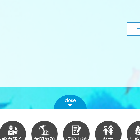
上
教育研究
休閒遊憩
行政申辦
兒童
生態