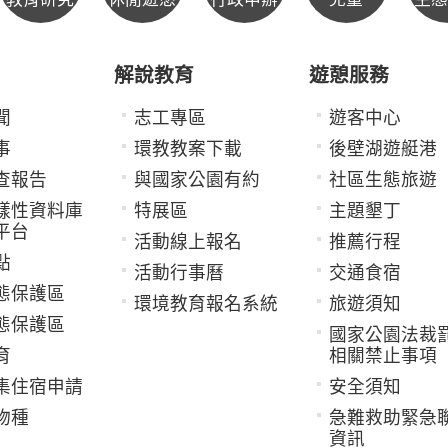
解說教育
遊憩服務
聞
志工專區
遊客中心
事
環教教案下載
後壁湖遊艇港
查報告
與國家公園有約
社區生態旅遊
樣性資料庫
特展區
主題墾丁
平台
活動線上報名
推薦行程
點
活動行事曆
交通食宿
態保護區
環境教育報名系統
旅遊須知
態保護區
國家公園法裁
育
相關禁止事項
集住宿申請
安全須知
物種
急難救助緊急
資訊