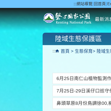
:::
網站導覽
回首頁
E
跳到主要內容區塊
最新消
陸域生態保護區
:::
首頁
生態保育
陸域生
6月25日南仁山植物監測
7月25日-29日溪仔口巡
鼻頭草原8月份鳥調徐00,楊0