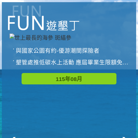
與國家公園有約-優游潮間探險者
墾管處推低碳水上活動 應屆畢業生限額免費參加
115年08月