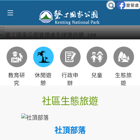
Select Language
▼
跳到主要內容區塊
:::
教育研
休閒遊
行政申
兒童
生態旅
究
憩
辦
遊
社區生態旅遊
社頂部落