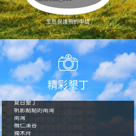
生態保護預約申請
精彩墾丁
夏日墾丁
帆影點點的南灣
南灣
欖仁溪谷
獨木舟