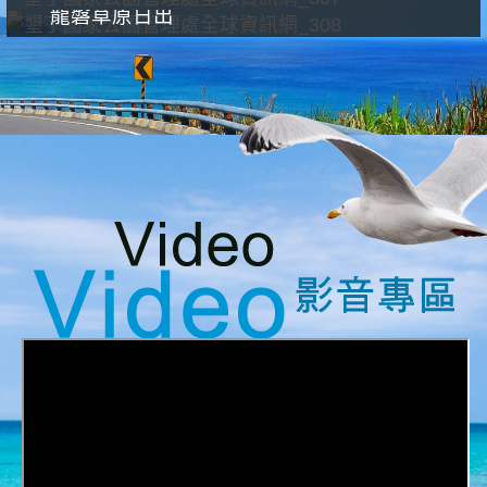
龍磐草原日出