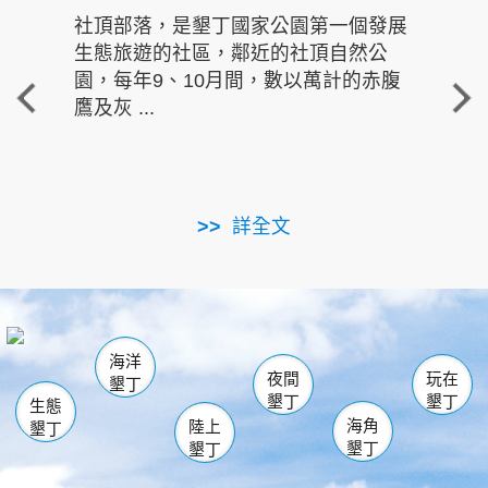
社頂部落，是墾丁國家公園第一個發展
龍水
生態旅遊的社區，鄰近的社頂自然公
的有
園，每年9、10月間，數以萬計的赤腹
重要
鷹及灰 ...
走進沁 
詳全文
南仁湖
龜山
海生館
滿州
出火
恆春
佳樂水
萬里桐
龍鑾潭自然中心
森林遊樂區
瓊麻館
南灣
關山
墾管處遊客中心
社頂公園
風吹沙
後壁湖
船帆石
白砂
海洋
龍磐公園
香蕉灣
貓鼻頭
砂島
龍坑
鵝鑾鼻
夜間
玩在
墾丁
墾丁
墾丁
生態
海角
陸上
墾丁
墾丁
墾丁