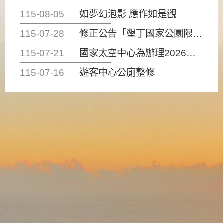
115-08-05
如夢幻泡影 應作如是觀
115-07-28
修正公告「墾丁國家公園限制水域遊憩活動之種類、範圍、時間及行為」，自即日生效。
115-07-21
國家太空中心為辦理2026台灣盃火箭競賽，陸、海、空域警戒及協調相關事宜，因颱風備案事宜
115-07-16
遊客中心公廁整修