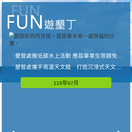
墾管處推低碳水上活動 應屆畢業生限額免費參加
墾管處攜手南瀛天文館 打造沉浸式天文探索營隊
115年07月