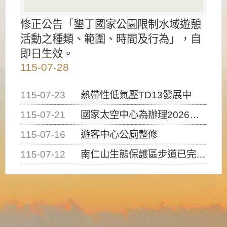
修正公告「墾丁國家公園限制水域遊憩
活動之種類、範圍、時間及行為」，自
即日生效。
115-07-28
115-07-23
熱帶性低氣壓TD13發展中
115-07-21
國家太空中心為辦理2026台灣盃火箭競賽，陸、海、空域警戒及協調相關事宜，因颱風備案事宜
115-07-16
遊客中心公廁整修
115-07-12
南仁山生態保護區步道已完成修復，自115年7月13日（星期一）起恢復開放入園，歡迎民眾依規定申請入園....