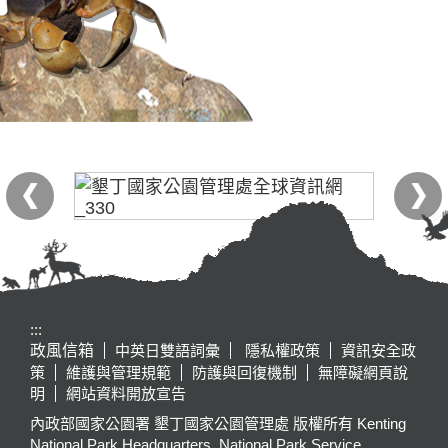
:::
政風信箱
中英日雙語詞彙
隱私權政策
資訊安全政
策
維護與管理規範
防護與回復機制
無障礙網頁說
明
網站資料開放宣告
內政部國家公園署 墾丁國家公園管理處 版權所有 Kenting
National Park Headquarters, National Park Service,