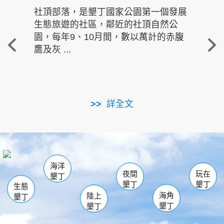
社頂部落，是墾丁國家公園第一個發展
龍水
生態旅遊的社區，鄰近的社頂自然公
的有
園，每年9、10月間，數以萬計的赤腹
重要
鷹及灰 ...
走進沁 
詳全文
南仁湖
龜山
海生館
滿州
出火
恆春
佳樂水
萬里桐
龍鑾潭自然中心
森林遊樂區
瓊麻館
南灣
關山
墾管處遊客中心
社頂公園
風吹沙
後壁湖
船帆石
白砂
海洋
龍磐公園
香蕉灣
貓鼻頭
砂島
龍坑
鵝鑾鼻
夜間
玩在
墾丁
墾丁
墾丁
生態
海角
陸上
墾丁
墾丁
墾丁