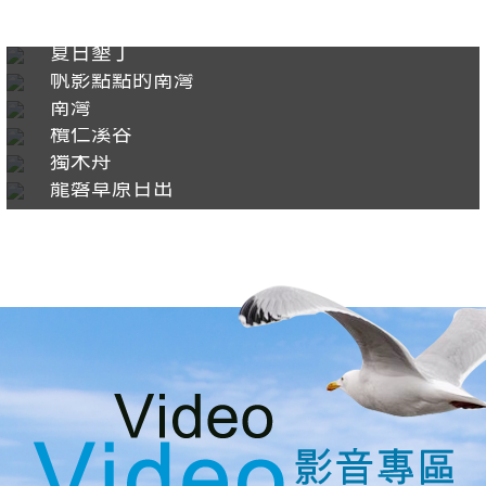
夏日墾丁
帆影點點的南灣
南灣
欖仁溪谷
獨木舟
龍磐草原日出