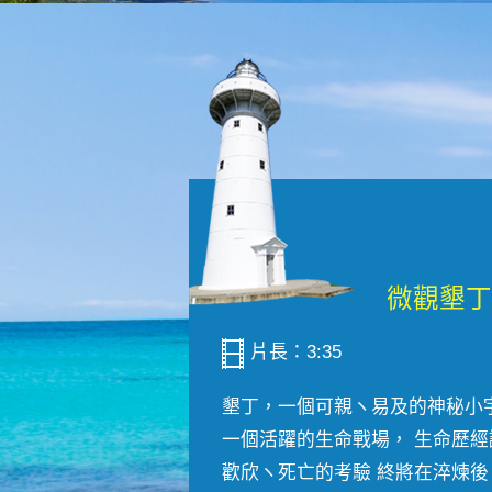
片長：3:35
墾丁，一個可親ヽ易及的神秘小
一個活躍的生命戰場， 生命歷經
歡欣ヽ死亡的考驗 終將在淬煉後