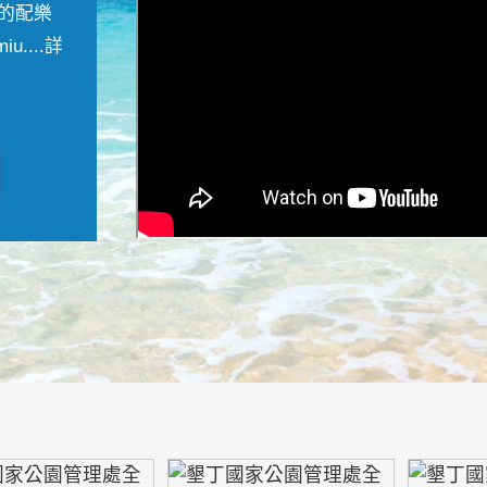
的配樂
....
詳