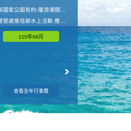
世界地球清潔日 墾管處辦理「2026年墾丁國家公園沙灘淨灘活動」
與國家公園有約-優游潮間探險者
墾管處推低碳水上活動 應屆畢業生限額免費參加
115年09月
115年08月
查看全年行事曆