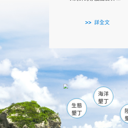
詳全文
龜山
海生館
出
恆春
萬里桐
龍鑾潭自
瓊麻館
關山
後壁
白砂
海洋
貓鼻
墾丁
生態
墾丁