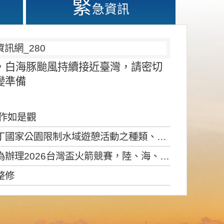
緊
急資訊
，白海豚颱風持續接近臺灣，請密切
變準備
應作如是觀
園限制水域遊憩活動之種類、範圍、時間及行為」，自即日生效。
6台灣盃火箭競賽，陸、海、空域警戒及協調相關事宜，因颱風備案事宜
整修