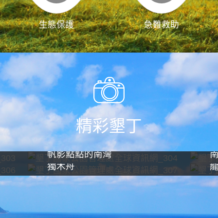
生態保護
急難救助
精彩墾丁
帆影點點的南灣
獨木舟