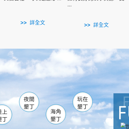
...
詳全文
詳全文
南仁湖
滿州
火
佳樂水
然中心
森林遊樂區
南灣
墾管處遊客中心
社頂公園
風吹沙
湖
船帆石
龍磐公園
香蕉灣
頭
砂島
龍坑
鵝鑾鼻
夜間
玩在
墾丁
墾丁
海角
陸上
墾丁
墾丁