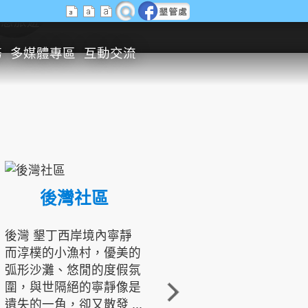
生態旅遊
務
多媒體專區
互動交流
後灣社區
國境之南生態文化發展協會
後灣 墾丁西岸境內寧靜
而淳樸的小漁村，優美的
龍坑地區為隆起的珊瑚礁
弧形沙灘、悠閒的度假氛
地形，由於地處鵝鑾鼻夾
圍，與世隔絕的寧靜像是
角的端點，冬季海浪拍打
遺失的一角，卻又散發 ...
著礁岸，旺盛的侵蝕作