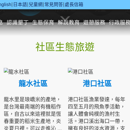
nglish
日本語
兒童網
常見問答
處長信箱
究
休閒遊憩
行政申辦
兒童
息
認識墾丁
生態保育
解說教育
遊憩服務
行政服
社區生態旅遊
龍水社區
港口社區
龍水里是琅嶠米的產地，
港口社區漁業發達，每年
是台灣最南端的有機稻作
四至五月的飛魚季活動，
區，自古以來這裡就是恆
讓人體會純樸的漁村生
春重要的稻米生產地，炎
活。港口溪出海口一帶，
炎夏日裡。可以走進沁 ...
擁有良好的淡水資源，支