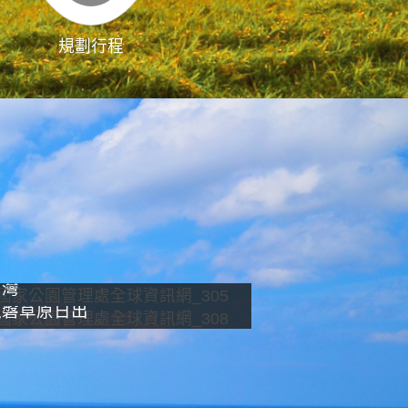
規劃行程
影像直播
南灣
龍磐草原日出