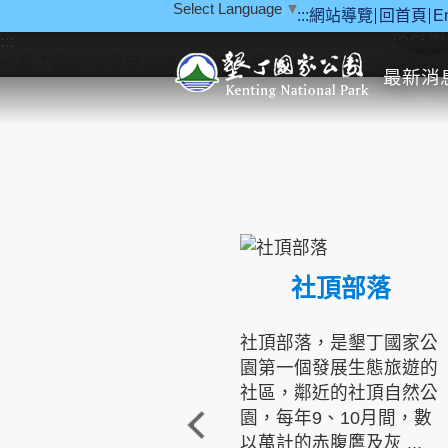
Select Language
▼
:::
網站導覽
回首頁
E
跳到主要內容區塊
教育研
:::
最新消
社頂部落
社頂部落，是墾丁國家公
園第一個發展生態旅遊的
社區，鄰近的社頂自然公
園，每年9、10月間，數
以萬計的赤腹鷹及灰 ...