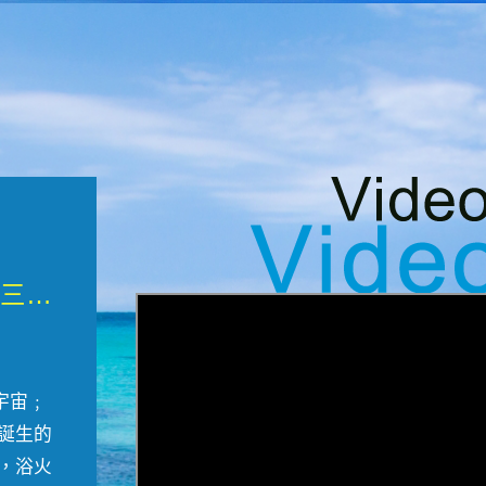
微觀墾丁三部曲 重生....
宇宙﹔
誕生的
，浴火