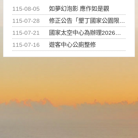
115-08-05
如夢幻泡影 應作如是觀
115-07-28
修正公告「墾丁國家公園限制水域遊憩活動之種類、範圍、時間及行為」，自即日生效。
115-07-21
國家太空中心為辦理2026台灣盃火箭競賽，陸、海、空域警戒及協調相關事宜，因颱風備案事宜
115-07-16
遊客中心公廁整修