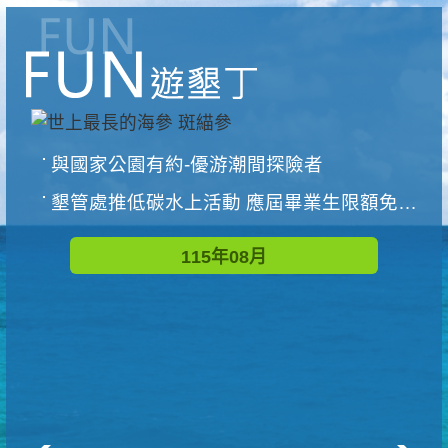
與國家公園有約-優游潮間探險者
墾管處推低碳水上活動 應屆畢業生限額免費參加
115年08月