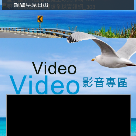
龍磐草原日出