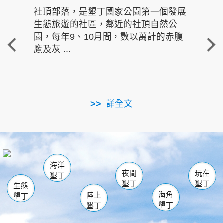
社頂部落，是墾丁國家公園第一個發展
龍水
生態旅遊的社區，鄰近的社頂自然公
的有
園，每年9、10月間，數以萬計的赤腹
重要
鷹及灰 ...
走進沁 
詳全文
南仁湖
龜山
海生館
滿州
出火
恆春
佳樂水
萬里桐
龍鑾潭自然中心
森林遊樂區
瓊麻館
南灣
關山
墾管處遊客中心
社頂公園
風吹沙
後壁湖
船帆石
白砂
海洋
龍磐公園
香蕉灣
貓鼻頭
砂島
龍坑
鵝鑾鼻
夜間
玩在
墾丁
墾丁
墾丁
生態
海角
陸上
墾丁
墾丁
墾丁