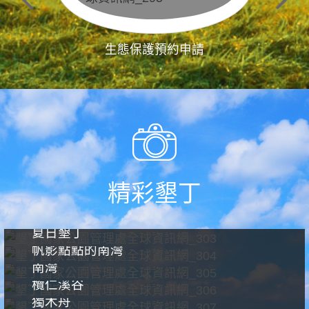
生態保護預約申請
精彩墾丁
夏日墾丁
帆影點點的南灣
南灣
欖仁溪谷
獨木舟