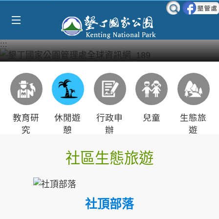
Select Language
▼
跳到主要內容區塊
:::
教育研
休閒遊
行政申
兒童
生態旅
究
憩
辦
遊
社區生態旅遊
社頂部落