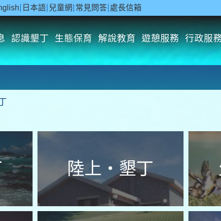
nglish
日本語
兒童網
常見問答
處長信箱
息
認識墾丁
生態保育
解說教育
遊憩服務
行政服
丁
丁
陸上‧墾丁