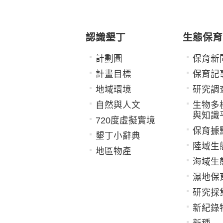
認識墾丁
生態保育
計劃圖
保育新
計畫目標
保育記
地域環境
研究調
自然與人文
生物多
與知識
720度虛擬實境
保育據
墾丁小辭典
陸域生
地區物產
海域生
濕地保
研究採
新紀錄