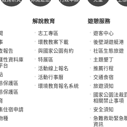
解說教育
遊憩服務
聞
志工專區
遊客中心
事
環教教案下載
後壁湖遊艇港
查報告
與國家公園有約
社區生態旅遊
樣性資料庫
特展區
主題墾丁
平台
活動線上報名
推薦行程
點
活動行事曆
交通食宿
態保護區
環境教育報名系統
旅遊須知
態保護區
國家公園法裁
育
相關禁止事項
集住宿申請
安全須知
物種
急難救助緊急
資訊