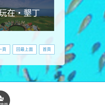
玩在‧墾丁
一頁
回最上面
首頁
旅遊