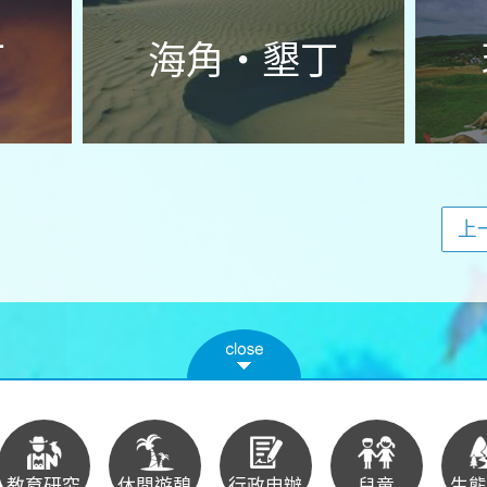
丁
海角‧墾丁
上
教育研究
休閒遊憩
行政申辦
兒童
生態