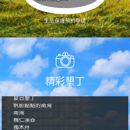
生態保護預約申請
精彩墾丁
夏日墾丁
帆影點點的南灣
南灣
欖仁溪谷
獨木舟