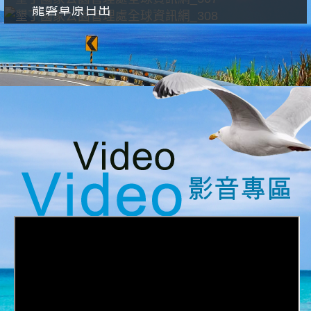
龍磐草原日出