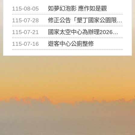
115-08-05
如夢幻泡影 應作如是觀
115-07-28
修正公告「墾丁國家公園限制水域遊憩活動之種類、範圍、時間及行為」，自即日生效。
115-07-21
國家太空中心為辦理2026台灣盃火箭競賽，陸、海、空域警戒及協調相關事宜，因颱風備案事宜
115-07-16
遊客中心公廁整修