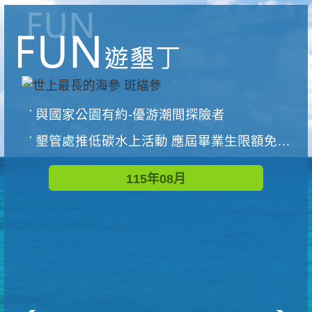
與國家公園有約-優游潮間探險者
墾管處推低碳水上活動 應屆畢業生限額免費參加
115年08月