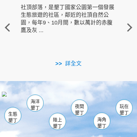
社頂部落，是墾丁國家公園第一個發展
龍水
生態旅遊的社區，鄰近的社頂自然公
的有
園，每年9、10月間，數以萬計的赤腹
重要
鷹及灰 ...
走進沁 
詳全文
南仁湖
龜山
海生館
滿州
出火
恆春
佳樂水
萬里桐
龍鑾潭自然中心
森林遊樂區
瓊麻館
南灣
關山
墾管處遊客中心
社頂公園
風吹沙
後壁湖
船帆石
白砂
海洋
龍磐公園
香蕉灣
貓鼻頭
砂島
龍坑
鵝鑾鼻
夜間
玩在
墾丁
墾丁
墾丁
生態
海角
陸上
墾丁
墾丁
墾丁