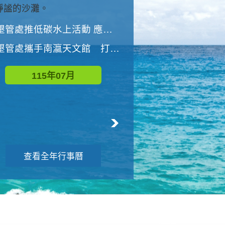
與國家公園有約-優游潮間
墾管處推低碳水上活動 應屆畢業生限額免費參加
墾管處推低碳水上活動 應屆畢業生限額
墾管處攜手南瀛天文館 打造沉浸式天文探索營隊
115年08月
115年07月
查看全年行事曆