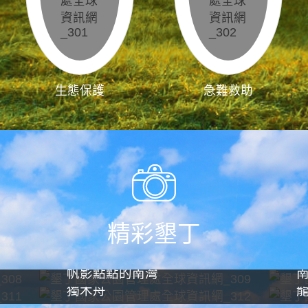
生態保護
急難救助
精彩墾丁
帆影點點的南灣
獨木舟