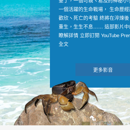
墾丁，一個可親ヽ易及的神秘小
一個活躍的生命戰場， 生命歷經
歡欣ヽ死亡的考驗 終將在淬煉後
重生，生生不息…… 這部影片中
瞭解詳情 立即訂閱 YouTube Premiu
全文
更多影音