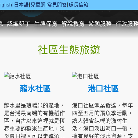
nglish
日本語
兒童網
常見問答
處長信箱
究
休閒遊憩
行政申辦
兒童
息
認識墾丁
生態保育
解說教育
遊憩服務
行政服
社區生態旅遊
龍水社區
港口社區
龍水里是琅嶠米的產地，
港口社區漁業發達，每年
是台灣最南端的有機稻作
四至五月的飛魚季活動，
區，自古以來這裡就是恆
讓人體會純樸的漁村生
春重要的稻米生產地，炎
活。港口溪出海口一帶，
炎夏日裡。可以走進沁 ...
擁有良好的淡水資源，支