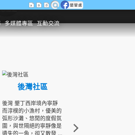
生態旅遊
務
多媒體專區
互動交流
後灣社區
國境之南生態文化發展協會
後灣 墾丁西岸境內寧靜
而淳樸的小漁村，優美的
龍坑地區為隆起的珊瑚礁
弧形沙灘、悠閒的度假氛
地形，由於地處鵝鑾鼻夾
圍，與世隔絕的寧靜像是
角的端點，冬季海浪拍打
遺失的一角，卻又散發 ...
著礁岸，旺盛的侵蝕作