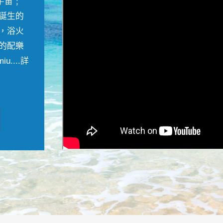
宇宙﹔
誕生的
，浴火
的配樂
....
詳