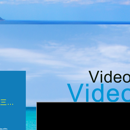
微觀墾丁三部曲 重生....