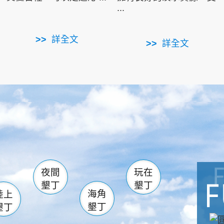
...
詳全文
詳全文
南仁湖
滿州
火
佳樂水
然中心
森林遊樂區
南灣
墾管處遊客中心
社頂公園
風吹沙
湖
船帆石
龍磐公園
香蕉灣
頭
砂島
龍坑
鵝鑾鼻
夜間
玩在
墾丁
墾丁
海角
陸上
墾丁
墾丁