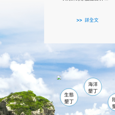
詳全文
龜山
海生館
出
恆春
萬里桐
龍鑾潭自
瓊麻館
關山
後壁
白砂
海洋
貓鼻
墾丁
生態
墾丁