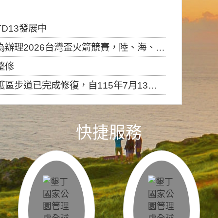
D13發展中
6台灣盃火箭競賽，陸、海、空域警戒及協調相關事宜，因颱風備案事宜
整修
，自115年7月13日（星期一）起恢復開放入園，歡迎民眾依規定申請入園....
快捷服務