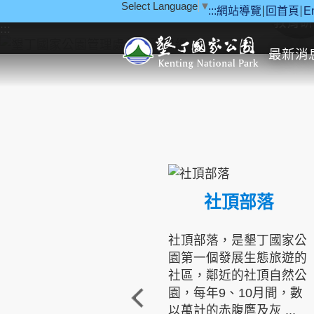
Select Language
▼
:::
網站導覽
回首頁
E
跳到主要內容區塊
教育研
:::
最新消
社頂部落
社頂部落，是墾丁國家公
園第一個發展生態旅遊的
社區，鄰近的社頂自然公
園，每年9、10月間，數
以萬計的赤腹鷹及灰 ...