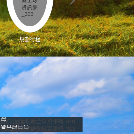
規劃行程
影像直播
南灣
龍磐草原日出