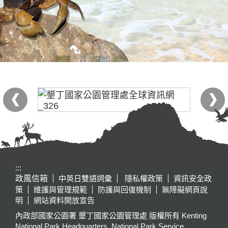
:::
政風信箱
中英日雙語詞彙
隱私權政策
資訊安全政
策
維護與管理規範
防護與回復機制
無障礙網頁說
明
網站資料開放宣告
內政部國家公園署 墾丁國家公園管理處 版權所有 Kenting
National Park Headquarters, National Park Service,