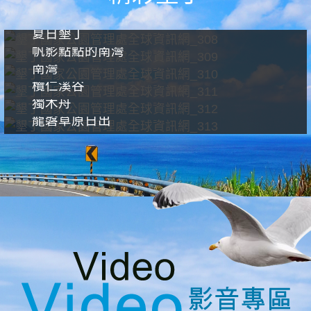
夏日墾丁
帆影點點的南灣
南灣
欖仁溪谷
獨木舟
龍磐草原日出