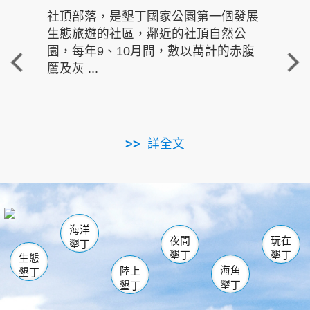
社頂部落，是墾丁國家公園第一個發展
龍水
生態旅遊的社區，鄰近的社頂自然公
的有
園，每年9、10月間，數以萬計的赤腹
重要
鷹及灰 ...
走進沁 
詳全文
南仁湖
龜山
海生館
滿州
出火
恆春
佳樂水
萬里桐
龍鑾潭自然中心
森林遊樂區
瓊麻館
南灣
關山
墾管處遊客中心
社頂公園
風吹沙
後壁湖
船帆石
白砂
海洋
龍磐公園
香蕉灣
貓鼻頭
砂島
龍坑
鵝鑾鼻
夜間
玩在
墾丁
墾丁
墾丁
生態
海角
陸上
墾丁
墾丁
墾丁