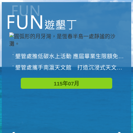
墾管處推低碳水上活動 應屆畢業生限額免費參加
墾管處攜手南瀛天文館 打造沉浸式天文探索營隊
115年07月