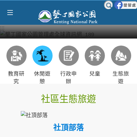
Select Language
▼
跳到主要內容區塊
:::
教育研
休閒遊
行政申
兒童
生態旅
究
憩
辦
遊
社區生態旅遊
社頂部落