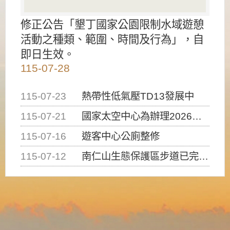
修正公告「墾丁國家公園限制水域遊憩
活動之種類、範圍、時間及行為」，自
即日生效。
115-07-28
115-07-23
熱帶性低氣壓TD13發展中
115-07-21
國家太空中心為辦理2026台灣盃火箭競賽，陸、海、空域警戒及協調相關事宜，因颱風備案事宜
115-07-16
遊客中心公廁整修
115-07-12
南仁山生態保護區步道已完成修復，自115年7月13日（星期一）起恢復開放入園，歡迎民眾依規定申請入園....