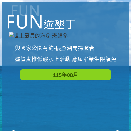
與國家公園有約-優游潮間探險者
墾管處推低碳水上活動 應屆畢業生限額免費參加
115年08月