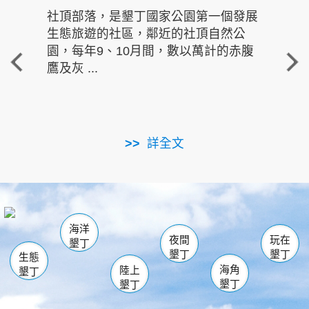
社頂部落，是墾丁國家公園第一個發展
龍水
生態旅遊的社區，鄰近的社頂自然公
的有
園，每年9、10月間，數以萬計的赤腹
重要
鷹及灰 ...
走進沁 
詳全文
南仁湖
龜山
海生館
滿州
出火
恆春
佳樂水
萬里桐
龍鑾潭自然中心
森林遊樂區
瓊麻館
南灣
關山
墾管處遊客中心
社頂公園
風吹沙
後壁湖
船帆石
白砂
海洋
龍磐公園
香蕉灣
貓鼻頭
砂島
龍坑
鵝鑾鼻
夜間
玩在
墾丁
墾丁
墾丁
生態
海角
陸上
墾丁
墾丁
墾丁