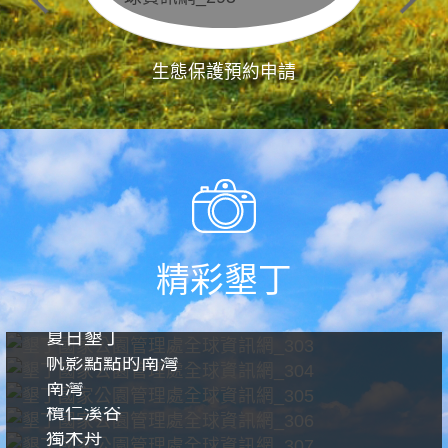
生態保護預約申請
精彩墾丁
夏日墾丁
帆影點點的南灣
南灣
欖仁溪谷
獨木舟