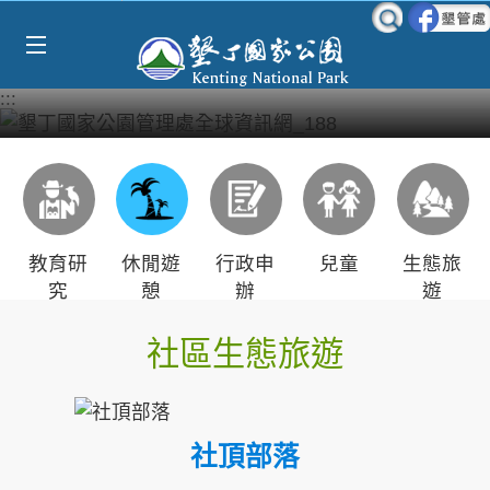
Select Language
▼
跳到主要內容區塊
:::
教育研
休閒遊
行政申
兒童
生態旅
究
憩
辦
遊
社區生態旅遊
社頂部落