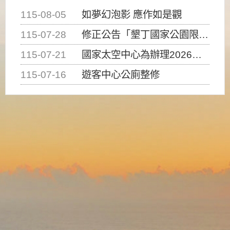
115-08-05
如夢幻泡影 應作如是觀
115-07-28
修正公告「墾丁國家公園限制水域遊憩活動之種類、範圍、時間及行為」，自即日生效。
115-07-21
國家太空中心為辦理2026台灣盃火箭競賽，陸、海、空域警戒及協調相關事宜，因颱風備案事宜
115-07-16
遊客中心公廁整修