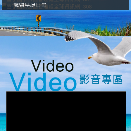
龍磐草原日出