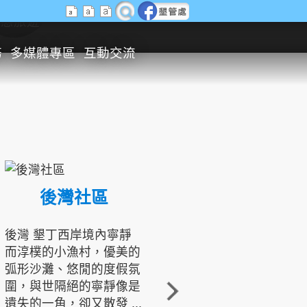
生態旅遊
務
多媒體專區
互動交流
後灣社區
國境之南生態文化發展協會
後灣 墾丁西岸境內寧靜
而淳樸的小漁村，優美的
龍坑地區為隆起的珊瑚礁
弧形沙灘、悠閒的度假氛
地形，由於地處鵝鑾鼻夾
圍，與世隔絕的寧靜像是
角的端點，冬季海浪拍打
遺失的一角，卻又散發 ...
著礁岸，旺盛的侵蝕作