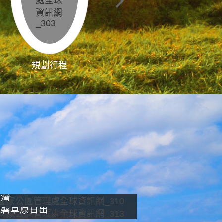
規劃行程
影像直播
南灣
龍磐草原日出