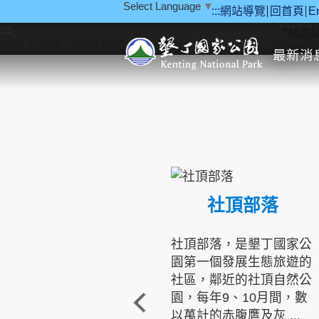
Select Language
▼
:::
網站導覽
回首頁
E
跳到主要內容區塊
教育研
:::
最新消
社頂部落
社頂部落，是墾丁國家公
園第一個發展生態旅遊的
社區，鄰近的社頂自然公
園，每年9、10月間，數
以萬計的赤腹鷹及灰 ...