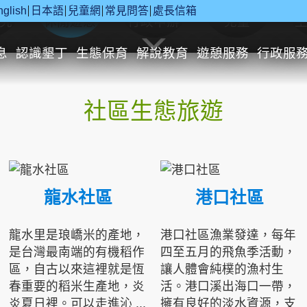
nglish
日本語
兒童網
常見問答
處長信箱
究
休閒遊憩
行政申辦
兒童
息
認識墾丁
生態保育
解說教育
遊憩服務
行政服
社區生態旅遊
龍水社區
港口社區
龍水里是琅嶠米的產地，
港口社區漁業發達，每年
是台灣最南端的有機稻作
四至五月的飛魚季活動，
區，自古以來這裡就是恆
讓人體會純樸的漁村生
春重要的稻米生產地，炎
活。港口溪出海口一帶，
炎夏日裡。可以走進沁 ...
擁有良好的淡水資源，支