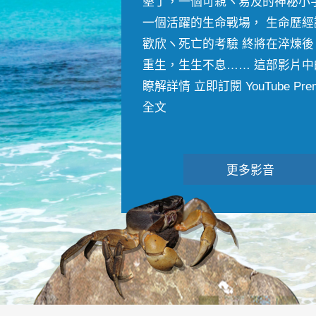
墾丁，一個可親ヽ易及的神秘小
一個活躍的生命戰場， 生命歷經
歡欣ヽ死亡的考驗 終將在淬煉後
重生，生生不息…… 這部影片中
瞭解詳情 立即訂閱 YouTube Premiu
全文
更多影音