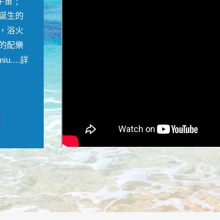
宇宙﹔
誕生的
，浴火
的配樂
....
詳