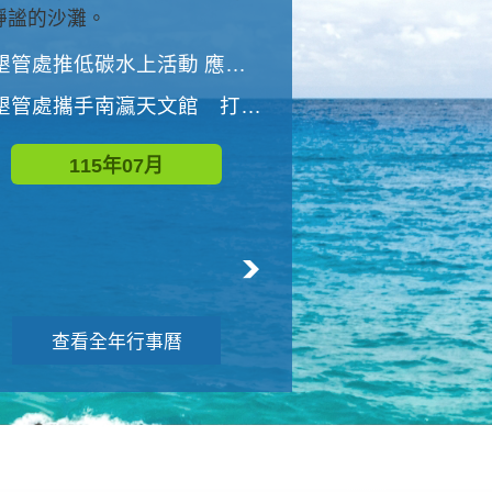
與國家公園有約-優游潮間
墾管處推低碳水上活動 應屆畢業生限額免費參加
墾管處推低碳水上活動 應屆畢業生限額
墾管處攜手南瀛天文館 打造沉浸式天文探索營隊
115年08月
115年07月
查看全年行事曆