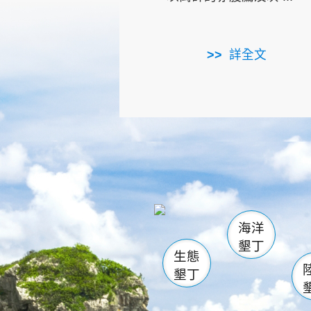
詳全文
龜山
海生館
出
恆春
萬里桐
龍鑾潭自
瓊麻館
關山
後壁
白砂
海洋
貓鼻
墾丁
生態
墾丁