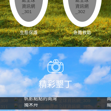
生態保護
急難救助
精彩墾丁
帆影點點的南灣
獨木舟