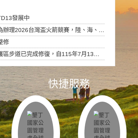
D13發展中
6台灣盃火箭競賽，陸、海、空域警戒及協調相關事宜，因颱風備案事宜
整修
，自115年7月13日（星期一）起恢復開放入園，歡迎民眾依規定申請入園....
快捷服務