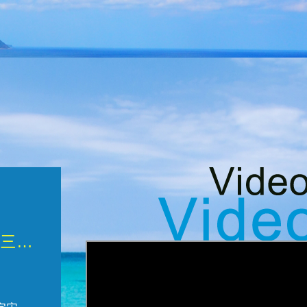
微觀墾丁三部曲 重生....