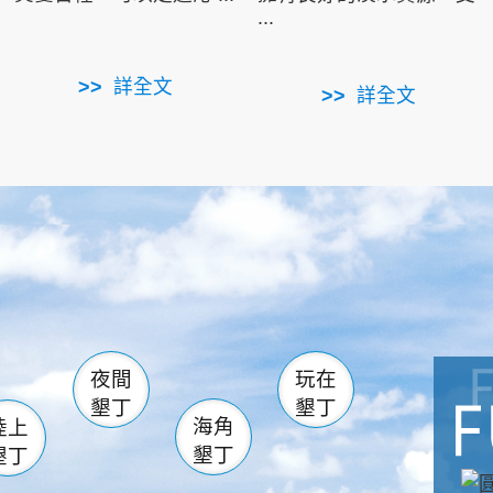
...
詳全文
詳全文
南仁湖
滿州
火
佳樂水
然中心
森林遊樂區
南灣
墾管處遊客中心
社頂公園
風吹沙
湖
船帆石
龍磐公園
香蕉灣
頭
砂島
龍坑
鵝鑾鼻
夜間
玩在
墾丁
墾丁
海角
陸上
墾丁
墾丁