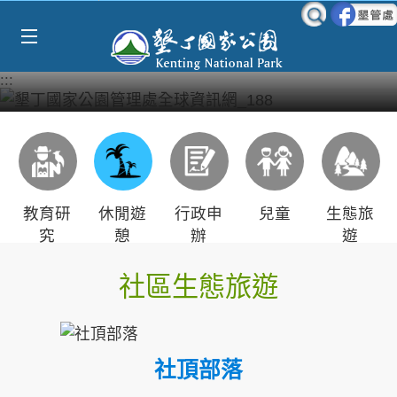
Select Language
▼
跳到主要內容區塊
:::
教育研
休閒遊
行政申
兒童
生態旅
究
憩
辦
遊
社區生態旅遊
社頂部落