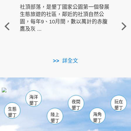
社頂部落，是墾丁國家公園第一個發展
龍水
生態旅遊的社區，鄰近的社頂自然公
的有
園，每年9、10月間，數以萬計的赤腹
重要
鷹及灰 ...
走進沁 
詳全文
南仁湖
龜山
海生館
滿州
出火
恆春
佳樂水
萬里桐
龍鑾潭自然中心
森林遊樂區
瓊麻館
南灣
關山
墾管處遊客中心
社頂公園
風吹沙
後壁湖
船帆石
白砂
海洋
龍磐公園
香蕉灣
貓鼻頭
砂島
龍坑
鵝鑾鼻
夜間
玩在
墾丁
墾丁
墾丁
生態
海角
陸上
墾丁
墾丁
墾丁