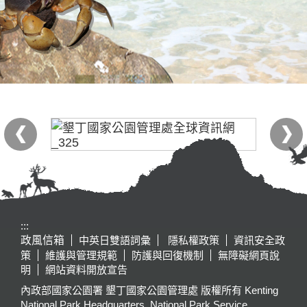
:::
政風信箱
中英日雙語詞彙
隱私權政策
資訊安全政
策
維護與管理規範
防護與回復機制
無障礙網頁說
明
網站資料開放宣告
內政部國家公園署 墾丁國家公園管理處 版權所有 Kenting
National Park Headquarters, National Park Service,