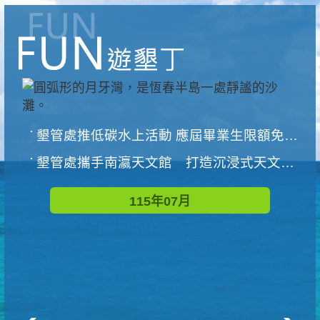
墾管處推低碳水上活動 應屆畢業生限額免費參加
墾管處攜手南瀛天文館 打造沉浸式天文探索營隊
115年07月