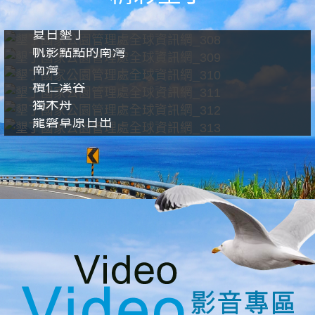
夏日墾丁
帆影點點的南灣
南灣
欖仁溪谷
獨木舟
龍磐草原日出