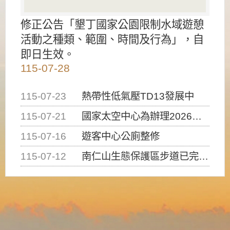
修正公告「墾丁國家公園限制水域遊憩
活動之種類、範圍、時間及行為」，自
即日生效。
115-07-28
115-07-23
熱帶性低氣壓TD13發展中
115-07-21
國家太空中心為辦理2026台灣盃火箭競賽，陸、海、空域警戒及協調相關事宜，因颱風備案事宜
115-07-16
遊客中心公廁整修
115-07-12
南仁山生態保護區步道已完成修復，自115年7月13日（星期一）起恢復開放入園，歡迎民眾依規定申請入園....