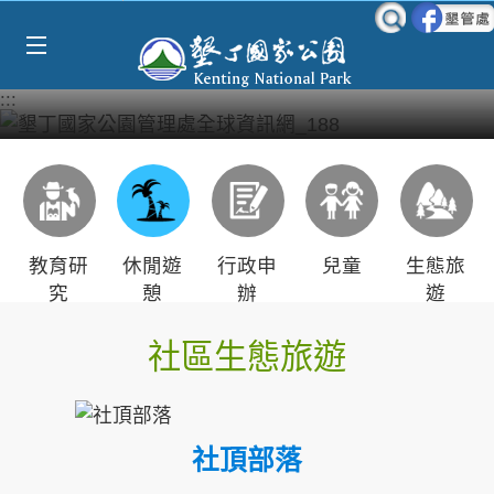
Select Language
▼
跳到主要內容區塊
:::
教育研
休閒遊
行政申
兒童
生態旅
究
憩
辦
遊
社區生態旅遊
社頂部落