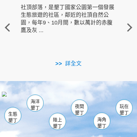
社頂部落，是墾丁國家公園第一個發展
龍水
生態旅遊的社區，鄰近的社頂自然公
的有
園，每年9、10月間，數以萬計的赤腹
重要
鷹及灰 ...
走進沁 
詳全文
南仁湖
龜山
海生館
滿州
出火
恆春
佳樂水
萬里桐
龍鑾潭自然中心
森林遊樂區
瓊麻館
南灣
關山
墾管處遊客中心
社頂公園
風吹沙
後壁湖
船帆石
白砂
海洋
龍磐公園
香蕉灣
貓鼻頭
砂島
龍坑
鵝鑾鼻
夜間
玩在
墾丁
墾丁
墾丁
生態
海角
陸上
墾丁
墾丁
墾丁