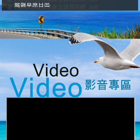
龍磐草原日出