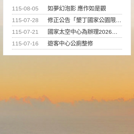
115-08-05
如夢幻泡影 應作如是觀
115-07-28
修正公告「墾丁國家公園限制水域遊憩活動之種類、範圍、時間及行為」，自即日生效。
115-07-21
國家太空中心為辦理2026台灣盃火箭競賽，陸、海、空域警戒及協調相關事宜，因颱風備案事宜
115-07-16
遊客中心公廁整修