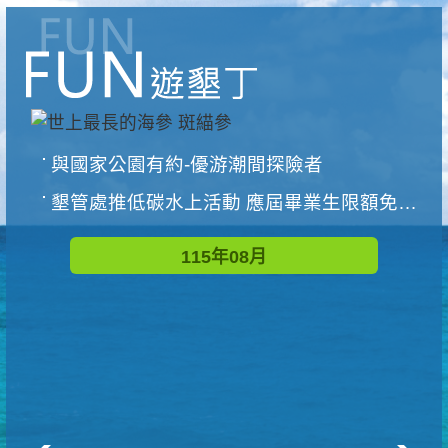
與國家公園有約-優游潮間探險者
墾管處推低碳水上活動 應屆畢業生限額免費參加
115年08月