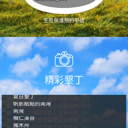
生態保護預約申請
精彩墾丁
夏日墾丁
帆影點點的南灣
南灣
欖仁溪谷
獨木舟