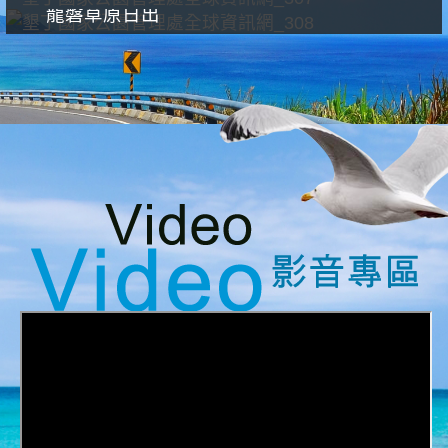
龍磐草原日出