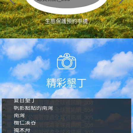
生態保護預約申請
精彩墾丁
夏日墾丁
帆影點點的南灣
南灣
欖仁溪谷
獨木舟