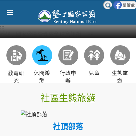
Select Language
▼
跳到主要內容區塊
:::
教育研
休閒遊
行政申
兒童
生態旅
究
憩
辦
遊
社區生態旅遊
社頂部落