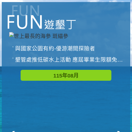
與國家公園有約-優游潮間探險者
墾管處推低碳水上活動 應屆畢業生限額免費參加
115年08月