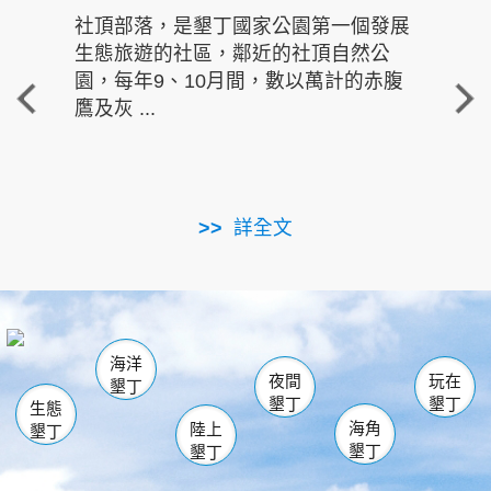
社頂部落，是墾丁國家公園第一個發展
龍水
生態旅遊的社區，鄰近的社頂自然公
的有
園，每年9、10月間，數以萬計的赤腹
重要
鷹及灰 ...
走進沁 
詳全文
南仁湖
龜山
海生館
滿州
出火
恆春
佳樂水
萬里桐
龍鑾潭自然中心
森林遊樂區
瓊麻館
南灣
關山
墾管處遊客中心
社頂公園
風吹沙
後壁湖
船帆石
白砂
海洋
龍磐公園
香蕉灣
貓鼻頭
砂島
龍坑
鵝鑾鼻
夜間
玩在
墾丁
墾丁
墾丁
生態
海角
陸上
墾丁
墾丁
墾丁