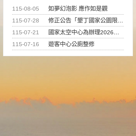
115-08-05
如夢幻泡影 應作如是觀
115-07-28
修正公告「墾丁國家公園限制水域遊憩活動之種類、範圍、時間及行為」，自即日生效。
115-07-21
國家太空中心為辦理2026台灣盃火箭競賽，陸、海、空域警戒及協調相關事宜，因颱風備案事宜
115-07-16
遊客中心公廁整修