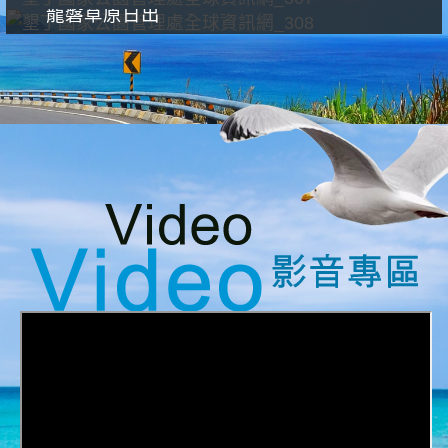
龍磐草原日出