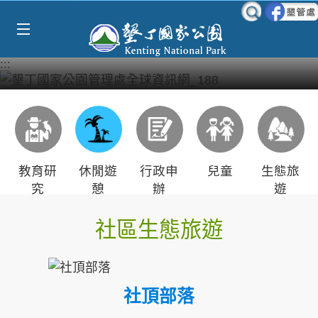
Select Language
▼
跳到主要內容區塊
:::
教育研
休閒遊
行政申
兒童
生態旅
究
憩
辦
遊
社區生態旅遊
社頂部落