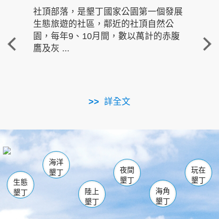
社頂部落，是墾丁國家公園第一個發展
龍水
生態旅遊的社區，鄰近的社頂自然公
的有
園，每年9、10月間，數以萬計的赤腹
重要
鷹及灰 ...
走進沁 
詳全文
南仁湖
龜山
海生館
滿州
出火
恆春
佳樂水
萬里桐
龍鑾潭自然中心
森林遊樂區
瓊麻館
南灣
關山
墾管處遊客中心
社頂公園
風吹沙
後壁湖
船帆石
白砂
海洋
龍磐公園
香蕉灣
貓鼻頭
砂島
龍坑
鵝鑾鼻
夜間
玩在
墾丁
墾丁
墾丁
生態
海角
陸上
墾丁
墾丁
墾丁