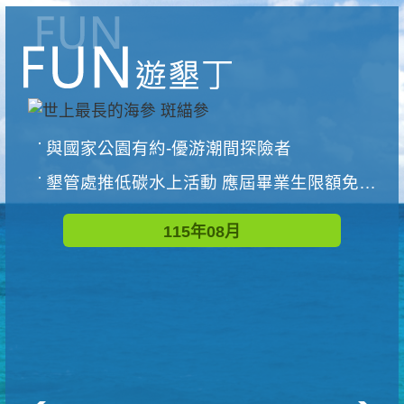
與國家公園有約-優游潮間探險者
墾管處推低碳水上活動 應屆畢業生限額免費參加
115年08月