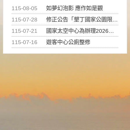
115-08-05
如夢幻泡影 應作如是觀
115-07-28
修正公告「墾丁國家公園限制水域遊憩活動之種類、範圍、時間及行為」，自即日生效。
115-07-21
國家太空中心為辦理2026台灣盃火箭競賽，陸、海、空域警戒及協調相關事宜，因颱風備案事宜
115-07-16
遊客中心公廁整修