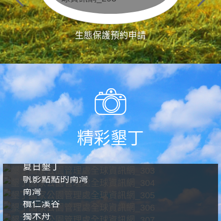
生態保護預約申請
精彩墾丁
夏日墾丁
帆影點點的南灣
南灣
欖仁溪谷
獨木舟