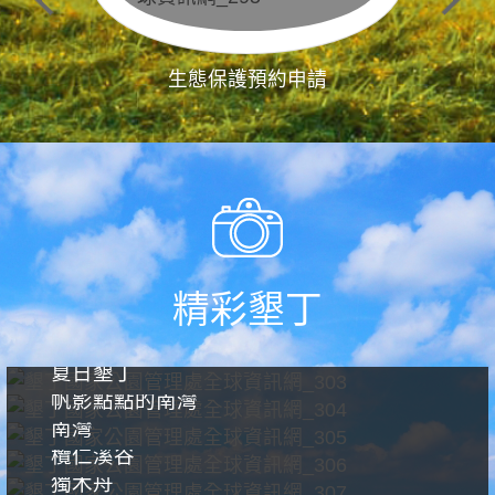
生態保護預約申請
精彩墾丁
夏日墾丁
帆影點點的南灣
南灣
欖仁溪谷
獨木舟