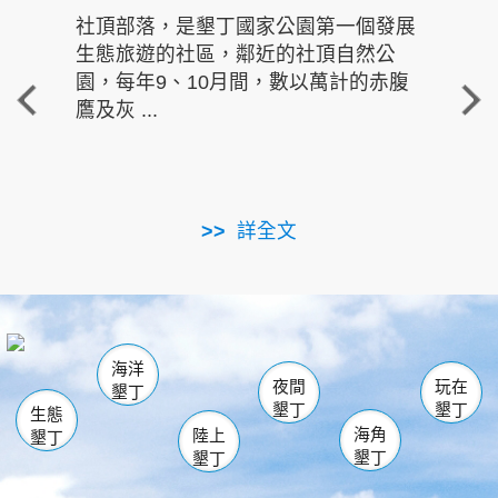
社頂部落，是墾丁國家公園第一個發展
龍水
生態旅遊的社區，鄰近的社頂自然公
的有
園，每年9、10月間，數以萬計的赤腹
重要
鷹及灰 ...
走進沁 
詳全文
南仁湖
龜山
海生館
滿州
出火
恆春
佳樂水
萬里桐
龍鑾潭自然中心
森林遊樂區
瓊麻館
南灣
關山
墾管處遊客中心
社頂公園
風吹沙
後壁湖
船帆石
白砂
海洋
龍磐公園
香蕉灣
貓鼻頭
砂島
龍坑
鵝鑾鼻
夜間
玩在
墾丁
墾丁
墾丁
生態
海角
陸上
墾丁
墾丁
墾丁