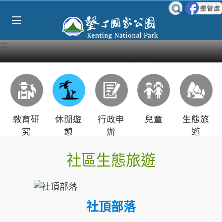
Select Language
▼
跳到主要內容區塊
:::
教育研
休閒遊
行政申
兒童
生態旅
究
憩
辦
遊
社區生態旅遊
社頂部落