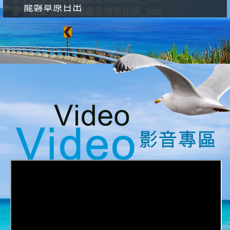
龍磐草原日出