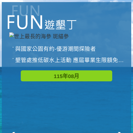
與國家公園有約-優游潮間探險者
墾管處推低碳水上活動 應屆畢業生限額免費參加
115年08月