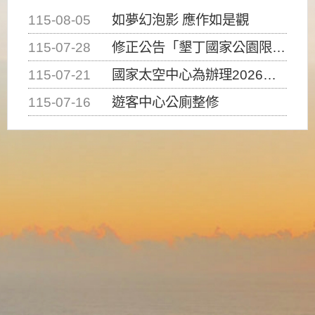
115-08-05
如夢幻泡影 應作如是觀
115-07-28
修正公告「墾丁國家公園限制水域遊憩活動之種類、範圍、時間及行為」，自即日生效。
115-07-21
國家太空中心為辦理2026台灣盃火箭競賽，陸、海、空域警戒及協調相關事宜，因颱風備案事宜
115-07-16
遊客中心公廁整修