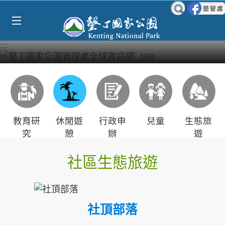
Select Language
▼
跳到主要內容區塊
:::
教育研
休閒遊
行政申
兒童
生態旅
究
憩
辦
遊
社區生態旅遊
社頂部落