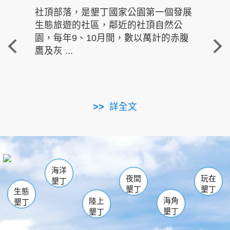
社頂部落，是墾丁國家公園第一個發展
龍水
生態旅遊的社區，鄰近的社頂自然公
的有
園，每年9、10月間，數以萬計的赤腹
重要
鷹及灰 ...
走進沁 
詳全文
南仁湖
龜山
海生館
滿州
出火
恆春
佳樂水
萬里桐
龍鑾潭自然中心
森林遊樂區
瓊麻館
南灣
關山
墾管處遊客中心
社頂公園
風吹沙
後壁湖
船帆石
白砂
海洋
龍磐公園
香蕉灣
貓鼻頭
砂島
龍坑
鵝鑾鼻
夜間
玩在
墾丁
墾丁
墾丁
生態
海角
陸上
墾丁
墾丁
墾丁