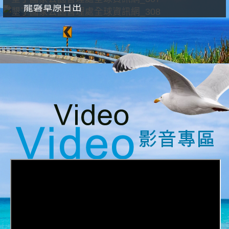
龍磐草原日出