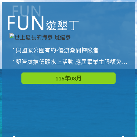
與國家公園有約-優游潮間探險者
墾管處推低碳水上活動 應屆畢業生限額免費參加
115年08月