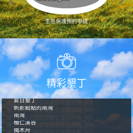
生態保護預約申請
精彩墾丁
夏日墾丁
帆影點點的南灣
南灣
欖仁溪谷
獨木舟