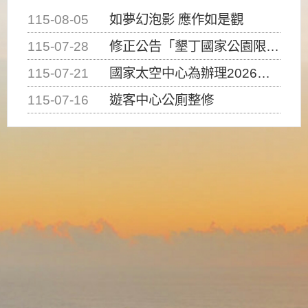
115-08-05
如夢幻泡影 應作如是觀
115-07-28
修正公告「墾丁國家公園限制水域遊憩活動之種類、範圍、時間及行為」，自即日生效。
115-07-21
國家太空中心為辦理2026台灣盃火箭競賽，陸、海、空域警戒及協調相關事宜，因颱風備案事宜
115-07-16
遊客中心公廁整修