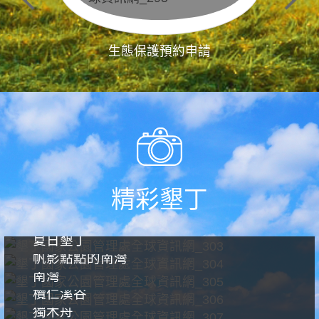
生態保護預約申請
精彩墾丁
夏日墾丁
帆影點點的南灣
南灣
欖仁溪谷
獨木舟