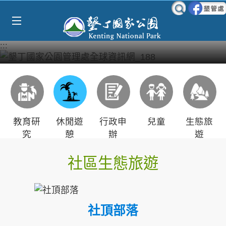
Select Language
▼
跳到主要內容區塊
:::
教育研
休閒遊
行政申
兒童
生態旅
究
憩
辦
遊
社區生態旅遊
社頂部落