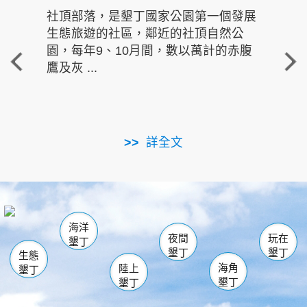
社頂部落，是墾丁國家公園第一個發展
龍水
生態旅遊的社區，鄰近的社頂自然公
的有
園，每年9、10月間，數以萬計的赤腹
重要
鷹及灰 ...
走進沁 
詳全文
南仁湖
龜山
海生館
滿州
出火
恆春
佳樂水
萬里桐
龍鑾潭自然中心
森林遊樂區
瓊麻館
南灣
關山
墾管處遊客中心
社頂公園
風吹沙
後壁湖
船帆石
白砂
海洋
龍磐公園
香蕉灣
貓鼻頭
砂島
龍坑
鵝鑾鼻
夜間
玩在
墾丁
墾丁
墾丁
生態
海角
陸上
墾丁
墾丁
墾丁