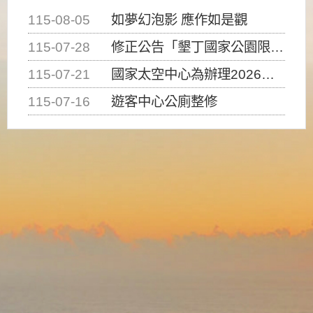
115-08-05
如夢幻泡影 應作如是觀
115-07-28
修正公告「墾丁國家公園限制水域遊憩活動之種類、範圍、時間及行為」，自即日生效。
115-07-21
國家太空中心為辦理2026台灣盃火箭競賽，陸、海、空域警戒及協調相關事宜，因颱風備案事宜
115-07-16
遊客中心公廁整修