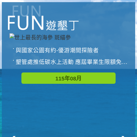
與國家公園有約-優游潮間探險者
墾管處推低碳水上活動 應屆畢業生限額免費參加
115年08月