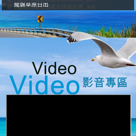
龍磐草原日出