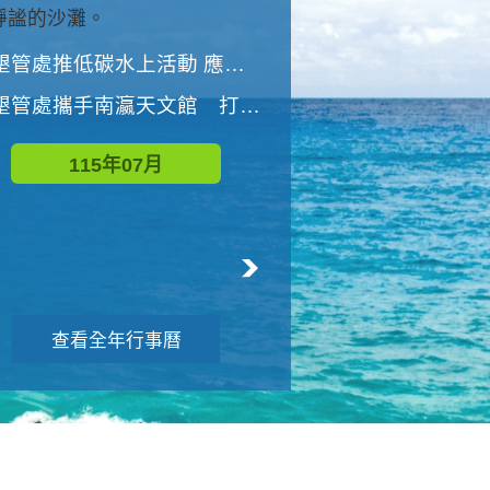
與國家公園有約-優游潮間
墾管處推低碳水上活動 應屆畢業生限額免費參加
墾管處推低碳水上活動 應屆畢業生限額
墾管處攜手南瀛天文館 打造沉浸式天文探索營隊
115年08月
115年07月
查看全年行事曆