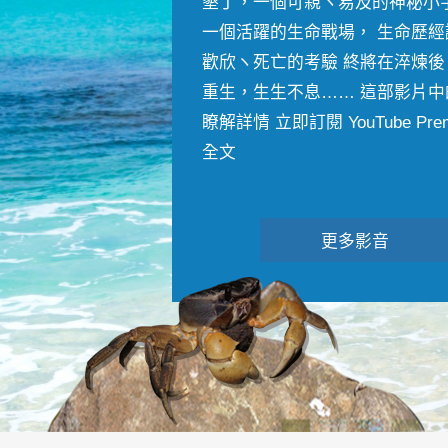
墾丁，一個可親ヽ易及的神秘小
一個活躍的生命戰場， 生命歷經
歡欣ヽ死亡的考驗 終將在淬煉後
重生，生生不息…… 這部影片中
瞭解詳情 立即訂閱 YouTube Premiu
全文
更多影音