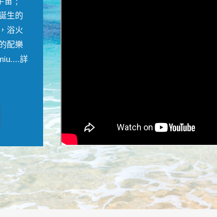
宇宙﹔
誕生的
，浴火
的配樂
....
詳