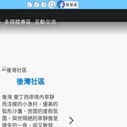
生態旅遊
務
多媒體專區
互動交流
後灣社區
國境之南生態文化發展協會
後灣 墾丁西岸境內寧靜
而淳樸的小漁村，優美的
龍坑地區為隆起的珊瑚礁
弧形沙灘、悠閒的度假氛
地形，由於地處鵝鑾鼻夾
圍，與世隔絕的寧靜像是
角的端點，冬季海浪拍打
遺失的一角，卻又散發 ...
著礁岸，旺盛的侵蝕作