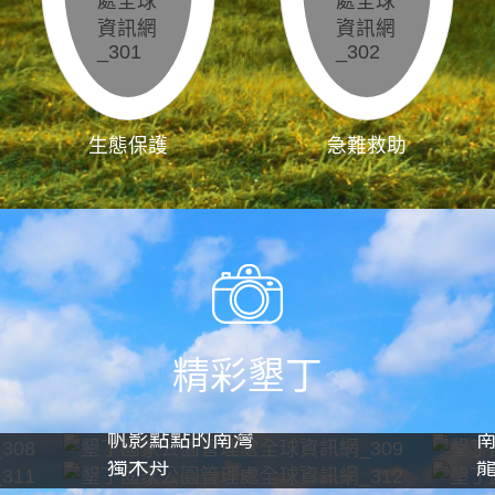
生態保護
急難救助
精彩墾丁
帆影點點的南灣
獨木舟