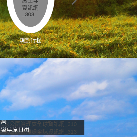
規劃行程
影像直播
南灣
龍磐草原日出