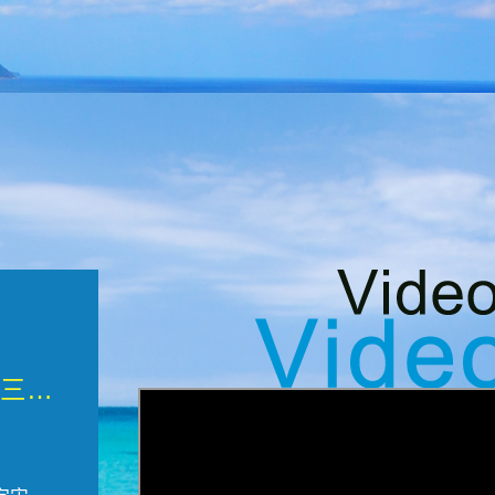
微觀墾丁三部曲 重生....