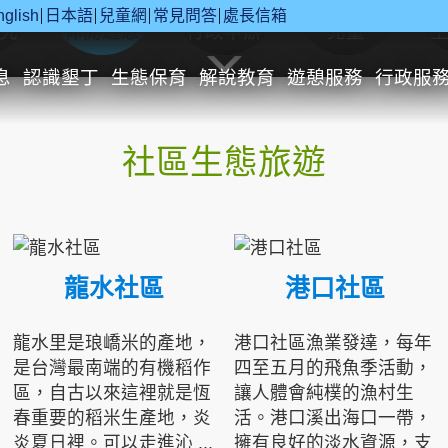
nglish
日本語
兒童網
常見問答
處長信箱
究
休閒遊憩
行政申辦
兒童
息
認識墾丁
生態保育
解說教育
遊憩服務
行政服
社區生態旅遊
龍水社區
港口社區
龍水里是琅嶠米的產地，
港口社區漁業發達，每年
是台灣最南端的有機稻作
四至五月的飛魚季活動，
區，自古以來這裡就是恆
讓人體會純樸的漁村生
春重要的稻米生產地，炎
活。港口溪出海口一帶，
炎夏日裡。可以走進沁 ...
擁有良好的淡水資源，支