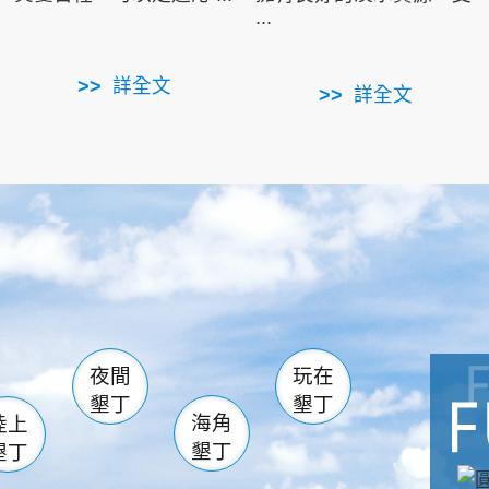
...
詳全文
詳全文
南仁湖
滿州
火
佳樂水
然中心
森林遊樂區
南灣
墾管處遊客中心
社頂公園
風吹沙
湖
船帆石
龍磐公園
香蕉灣
頭
砂島
龍坑
鵝鑾鼻
夜間
玩在
墾丁
墾丁
海角
陸上
墾丁
墾丁