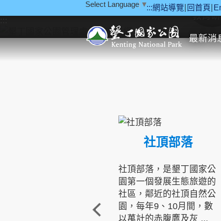
Select Language
▼
:::
網站導覽
回首頁
E
跳到主要內容區塊
教育研
:::
最新消
社頂部落
社頂部落，是墾丁國家公
園第一個發展生態旅遊的
社區，鄰近的社頂自然公
園，每年9、10月間，數
以萬計的赤腹鷹及灰 ...