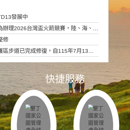
D13發展中
6台灣盃火箭競賽，陸、海、空域警戒及協調相關事宜，因颱風備案事宜
整修
，自115年7月13日（星期一）起恢復開放入園，歡迎民眾依規定申請入園....
快捷服務