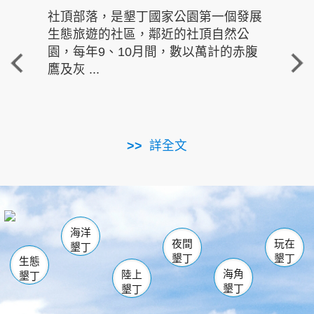
社頂部落，是墾丁國家公園第一個發展
龍水
生態旅遊的社區，鄰近的社頂自然公
的有
園，每年9、10月間，數以萬計的赤腹
重要
鷹及灰 ...
走進沁 
詳全文
南仁湖
龜山
海生館
滿州
出火
恆春
佳樂水
萬里桐
龍鑾潭自然中心
森林遊樂區
瓊麻館
南灣
關山
墾管處遊客中心
社頂公園
風吹沙
後壁湖
船帆石
白砂
海洋
龍磐公園
香蕉灣
貓鼻頭
砂島
龍坑
鵝鑾鼻
夜間
玩在
墾丁
墾丁
墾丁
生態
海角
陸上
墾丁
墾丁
墾丁