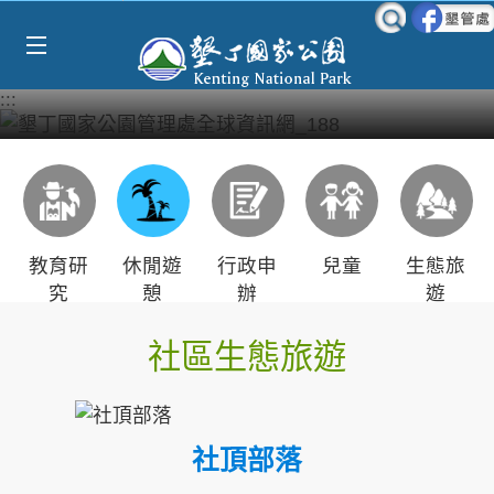
Select Language
▼
跳到主要內容區塊
:::
教育研
休閒遊
行政申
兒童
生態旅
究
憩
辦
遊
社區生態旅遊
社頂部落