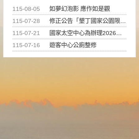
115-08-05
如夢幻泡影 應作如是觀
115-07-28
修正公告「墾丁國家公園限制水域遊憩活動之種類、範圍、時間及行為」，自即日生效。
115-07-21
國家太空中心為辦理2026台灣盃火箭競賽，陸、海、空域警戒及協調相關事宜，因颱風備案事宜
115-07-16
遊客中心公廁整修