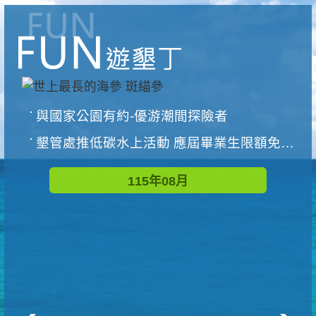
與國家公園有約-優游潮間探險者
墾管處推低碳水上活動 應屆畢業生限額免費參加
115年08月