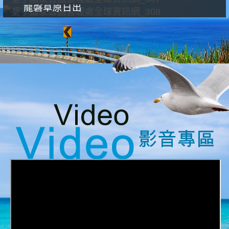
龍磐草原日出