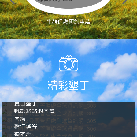
生態保護預約申請
精彩墾丁
夏日墾丁
帆影點點的南灣
南灣
欖仁溪谷
獨木舟