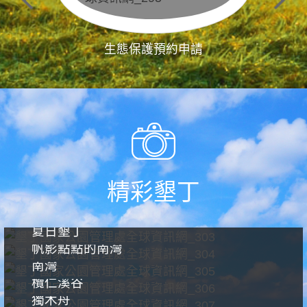
生態保護預約申請
精彩墾丁
夏日墾丁
帆影點點的南灣
南灣
欖仁溪谷
獨木舟