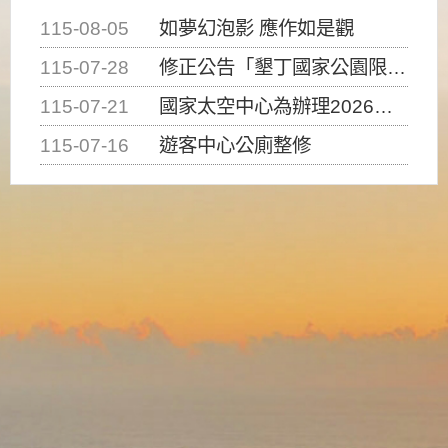
115-08-05
如夢幻泡影 應作如是觀
115-07-28
修正公告「墾丁國家公園限制水域遊憩活動之種類、範圍、時間及行為」，自即日生效。
115-07-21
國家太空中心為辦理2026台灣盃火箭競賽，陸、海、空域警戒及協調相關事宜，因颱風備案事宜
115-07-16
遊客中心公廁整修