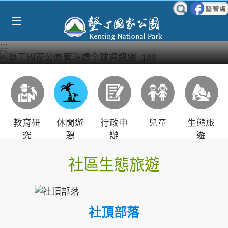
Select Language
▼
跳到主要內容區塊
:::
教育研
休閒遊
行政申
兒童
生態旅
究
憩
辦
遊
社區生態旅遊
社頂部落