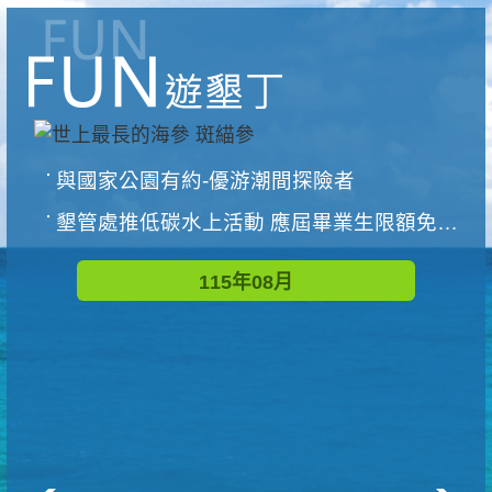
與國家公園有約-優游潮間探險者
墾管處推低碳水上活動 應屆畢業生限額免費參加
115年08月