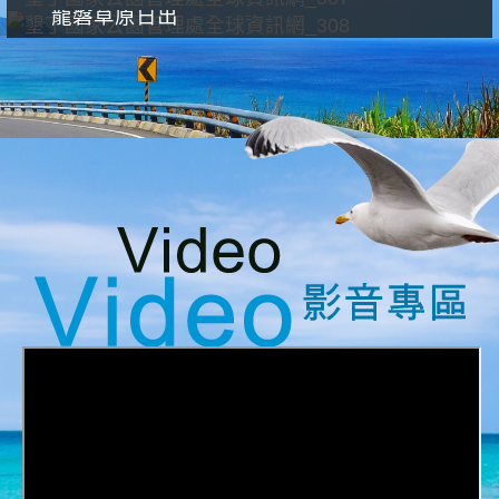
龍磐草原日出