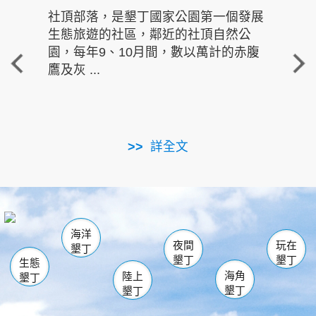
社頂部落，是墾丁國家公園第一個發展
龍水
生態旅遊的社區，鄰近的社頂自然公
的有
園，每年9、10月間，數以萬計的赤腹
重要
鷹及灰 ...
走進沁 
詳全文
南仁湖
龜山
海生館
滿州
出火
恆春
佳樂水
萬里桐
龍鑾潭自然中心
森林遊樂區
瓊麻館
南灣
關山
墾管處遊客中心
社頂公園
風吹沙
後壁湖
船帆石
白砂
海洋
龍磐公園
香蕉灣
貓鼻頭
砂島
龍坑
鵝鑾鼻
夜間
玩在
墾丁
墾丁
墾丁
生態
海角
陸上
墾丁
墾丁
墾丁