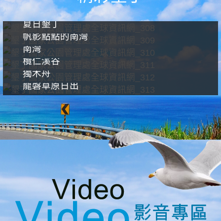
夏日墾丁
帆影點點的南灣
南灣
欖仁溪谷
獨木舟
龍磐草原日出