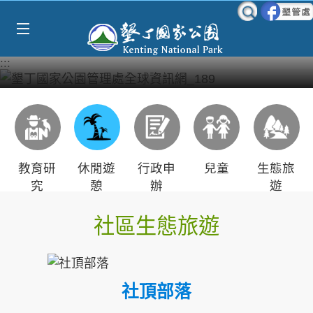
Select Language
▼
跳到主要內容區塊
:::
教育研
休閒遊
行政申
兒童
生態旅
究
憩
辦
遊
社區生態旅遊
社頂部落