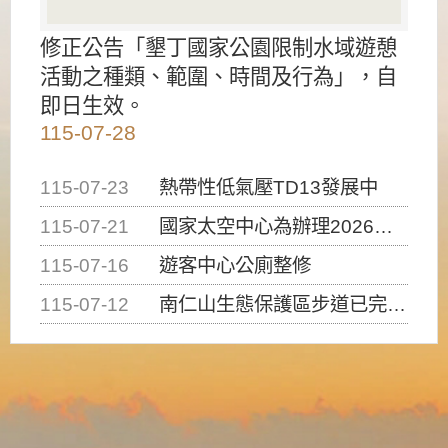
修正公告「墾丁國家公園限制水域遊憩
活動之種類、範圍、時間及行為」，自
即日生效。
115-07-28
115-07-23
熱帶性低氣壓TD13發展中
115-07-21
國家太空中心為辦理2026台灣盃火箭競賽，陸、海、空域警戒及協調相關事宜，因颱風備案事宜
115-07-16
遊客中心公廁整修
115-07-12
南仁山生態保護區步道已完成修復，自115年7月13日（星期一）起恢復開放入園，歡迎民眾依規定申請入園....