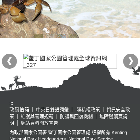
:::
政風信箱
中英日雙語詞彙
隱私權政策
資訊安全政
策
維護與管理規範
防護與回復機制
無障礙網頁說
明
網站資料開放宣告
內政部國家公園署 墾丁國家公園管理處 版權所有 Kenting
National Park Headquarters, National Park Service,