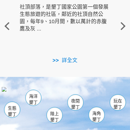
社頂部落，是墾丁國家公園第一個發展
龍水
生態旅遊的社區，鄰近的社頂自然公
的有
園，每年9、10月間，數以萬計的赤腹
重要
鷹及灰 ...
走進沁 
詳全文
南仁湖
龜山
海生館
滿州
出火
恆春
佳樂水
萬里桐
龍鑾潭自然中心
森林遊樂區
瓊麻館
南灣
關山
墾管處遊客中心
社頂公園
風吹沙
後壁湖
船帆石
白砂
海洋
龍磐公園
香蕉灣
貓鼻頭
砂島
龍坑
鵝鑾鼻
夜間
玩在
墾丁
墾丁
墾丁
生態
海角
陸上
墾丁
墾丁
墾丁