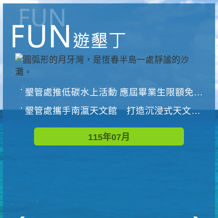
墾管處推低碳水上活動 應屆畢業生限額免費參加
墾管處攜手南瀛天文館 打造沉浸式天文探索營隊
115年07月