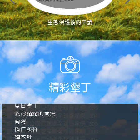
生態保護預約申請
精彩墾丁
夏日墾丁
帆影點點的南灣
南灣
欖仁溪谷
獨木舟