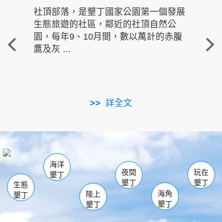
社頂部落，是墾丁國家公園第一個發展
龍水
生態旅遊的社區，鄰近的社頂自然公
的有
園，每年9、10月間，數以萬計的赤腹
重要
鷹及灰 ...
走進沁 
詳全文
南仁湖
龜山
海生館
滿州
出火
恆春
佳樂水
萬里桐
龍鑾潭自然中心
森林遊樂區
瓊麻館
南灣
關山
墾管處遊客中心
社頂公園
風吹沙
後壁湖
船帆石
白砂
海洋
龍磐公園
香蕉灣
貓鼻頭
砂島
龍坑
鵝鑾鼻
夜間
玩在
墾丁
墾丁
墾丁
生態
海角
陸上
墾丁
墾丁
墾丁