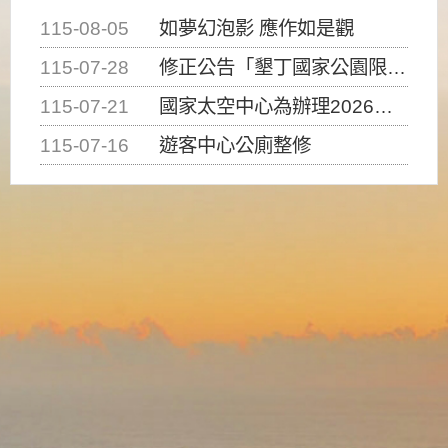
115-08-05
如夢幻泡影 應作如是觀
115-07-28
修正公告「墾丁國家公園限制水域遊憩活動之種類、範圍、時間及行為」，自即日生效。
115-07-21
國家太空中心為辦理2026台灣盃火箭競賽，陸、海、空域警戒及協調相關事宜，因颱風備案事宜
115-07-16
遊客中心公廁整修