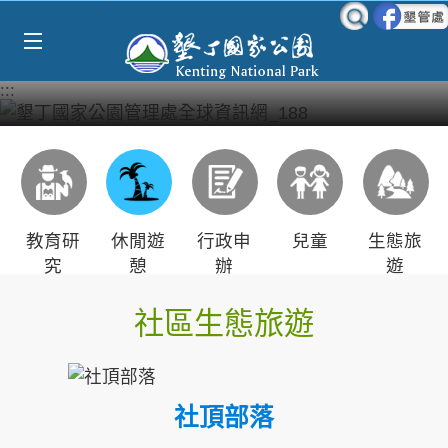
Select Language
▼
跳到主要內容區塊
:::
教育研
休閒遊
行政申
兒童
生態旅
究
憩
辦
遊
社區生態旅遊
社頂部落