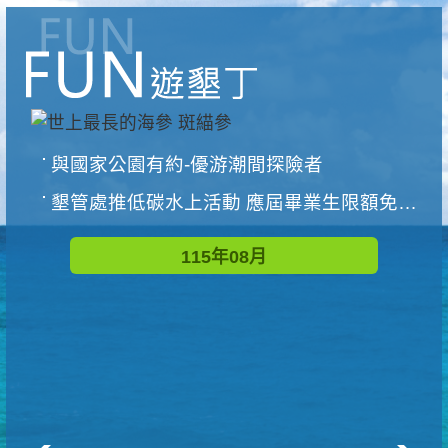
與國家公園有約-優游潮間探險者
墾管處推低碳水上活動 應屆畢業生限額免費參加
115年08月