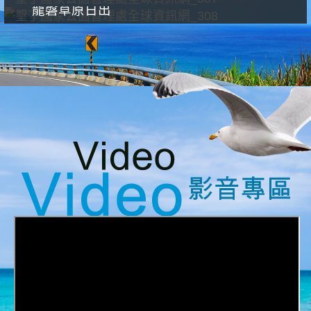
龍磐草原日出