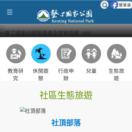
Select Language
▼
跳到主要內容區塊
:::
教育研
休閒遊
行政申
兒童
生態旅
究
憩
辦
遊
社區生態旅遊
社頂部落