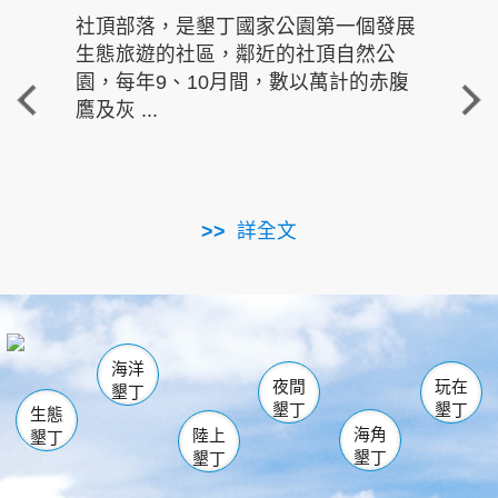
社頂部落，是墾丁國家公園第一個發展
龍水
生態旅遊的社區，鄰近的社頂自然公
的有
園，每年9、10月間，數以萬計的赤腹
重要
鷹及灰 ...
走進沁 
詳全文
南仁湖
龜山
海生館
滿州
出火
恆春
佳樂水
萬里桐
龍鑾潭自然中心
森林遊樂區
瓊麻館
南灣
關山
墾管處遊客中心
社頂公園
風吹沙
後壁湖
船帆石
白砂
海洋
龍磐公園
香蕉灣
貓鼻頭
砂島
龍坑
鵝鑾鼻
夜間
玩在
墾丁
墾丁
墾丁
生態
海角
陸上
墾丁
墾丁
墾丁