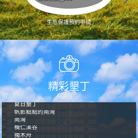
生態保護預約申請
精彩墾丁
夏日墾丁
帆影點點的南灣
南灣
欖仁溪谷
獨木舟