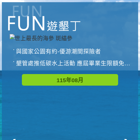
與國家公園有約-優游潮間探險者
墾管處推低碳水上活動 應屆畢業生限額免費參加
115年08月