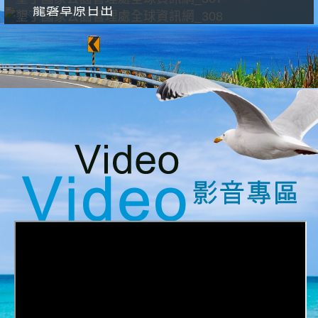
龍磐草原日出