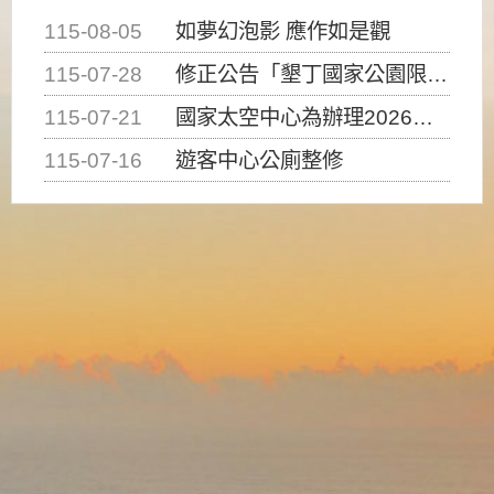
115-08-05
如夢幻泡影 應作如是觀
115-07-28
修正公告「墾丁國家公園限制水域遊憩活動之種類、範圍、時間及行為」，自即日生效。
115-07-21
國家太空中心為辦理2026台灣盃火箭競賽，陸、海、空域警戒及協調相關事宜，因颱風備案事宜
115-07-16
遊客中心公廁整修