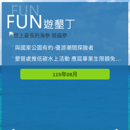
與國家公園有約-優游潮間探險者
墾管處推低碳水上活動 應屆畢業生限額免費參加
115年08月