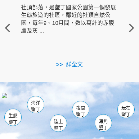
社頂部落，是墾丁國家公園第一個發展
龍水
生態旅遊的社區，鄰近的社頂自然公
的有
園，每年9、10月間，數以萬計的赤腹
重要
鷹及灰 ...
走進沁 
詳全文
南仁湖
龜山
海生館
滿州
出火
恆春
佳樂水
萬里桐
龍鑾潭自然中心
森林遊樂區
瓊麻館
南灣
關山
墾管處遊客中心
社頂公園
風吹沙
後壁湖
船帆石
白砂
海洋
龍磐公園
香蕉灣
貓鼻頭
砂島
龍坑
鵝鑾鼻
夜間
玩在
墾丁
墾丁
墾丁
生態
海角
陸上
墾丁
墾丁
墾丁