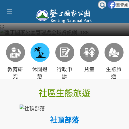
Select Language
▼
跳到主要內容區塊
:::
教育研
休閒遊
行政申
兒童
生態旅
究
憩
辦
遊
社區生態旅遊
社頂部落