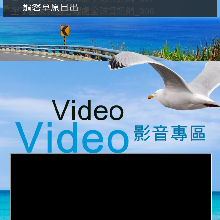
龍磐草原日出