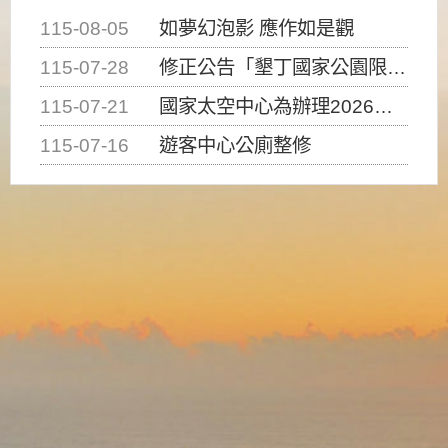
115-08-05
如夢幻泡影 應作如是觀
115-07-28
修正公告「墾丁國家公園限制水域遊憩活動之種類、範圍、時間及行為」，自即日生效。
115-07-21
國家太空中心為辦理2026台灣盃火箭競賽，陸、海、空域警戒及協調相關事宜，因颱風備案事宜
115-07-16
遊客中心公廁整修