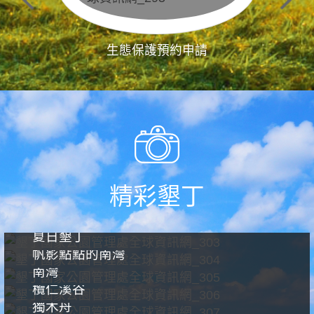
生態保護預約申請
精彩墾丁
夏日墾丁
帆影點點的南灣
南灣
欖仁溪谷
獨木舟