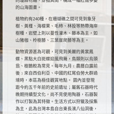
的瓊麻花軸，穿插其間，構成一幅壯闊多姿
的山海圖畫。
植物約有240種，在珊瑚礁之間可見到象牙
樹、黃槿、海檬果、毛柿、林投等熱帶海岸
樹種，岩壁上則以蔓性灌木、藤本為主，如
山豬枷、柃樹藤、三葉崖爬藤等為主。
動物資源甚為可觀，可見到美麗的黃裳鳳
蝶、黑點大白斑蝶迎風飛舞，鳥類則以烏頭
翁、樹鵲較為常見。每年九月﹝農曆白露前
後﹞來自西伯利亞、中國的紅尾伯勞大群過
境時，本區為極佳觀賞地點。 園內並發現
距今約五千年前的史前遺址；屬舊石器時代
晚期持續型文化，尚不見使用陶器，石器製
作以打製為其特徵。生活方式以狩獵及採集
為主，此為台灣本島自台東長濱八仙洞後，