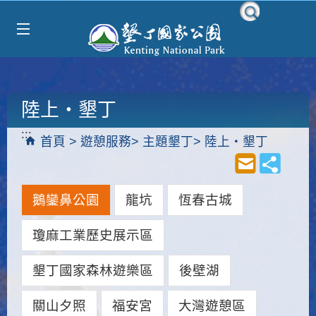
Select Language
▼
跳到主要內容區塊
陸上‧墾丁
:::
首頁
遊憩服務
主題墾丁
陸上‧墾丁
鵝鑾鼻公園
龍坑
恆春古城
瓊麻工業歷史展示區
墾丁國家森林遊樂區
後壁湖
關山夕照
福安宮
大灣遊憩區