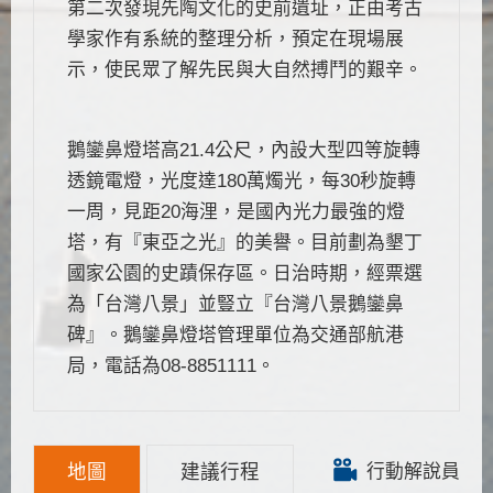
第二次發現先陶文化的史前遺址，正由考古
學家作有系統的整理分析，預定在現場展
示，使民眾了解先民與大自然搏鬥的艱辛。
鵝鑾鼻燈塔高21.4公尺，內設大型四等旋轉
透鏡電燈，光度達180萬燭光，每30秒旋轉
一周，見距20海浬，是國內光力最強的燈
塔，有『東亞之光』的美譽。目前劃為墾丁
國家公園的史蹟保存區。日治時期，經票選
為「台灣八景」並豎立『台灣八景鵝鑾鼻
碑』。鵝鑾鼻燈塔管理單位為交通部航港
局，電話為08-8851111。
地圖
建議行程
行動解說員