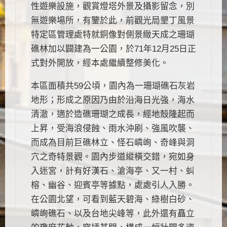
性遊樂設施，觀賞燈塔外景及攝影留念，別
無遊樂場所，有鑒於此，前觀光局墾丁風景
特定區管理處特就銅像對側景緻天成之珊瑚
礁林加以闢建為一公園，於71年12月25日正
式對外開放，經本處繼續整修美化。
本區面積共59公頃，園內為一珊瑚礁石灰岩
地形；形成之原因乃由於沿海日光強，海水
清澈，適於造礁珊瑚之成長，經地殼隆起而
上昇，受海浪侵蝕、雨水沖刷、強風吹襲、
而成為目前巨礁林立、怪石嶙峋、奇峰與洞
穴之奇特景觀。園內步道縱橫交錯，宛如身
入迷宮，計有好漢石、滄海亭、又一村、虯
榕、幽谷、迎賓亭等據點，處處引人入勝。
在公園北望，可看到藍天碧海、綠樹白砂、
嶙峋礁石、以及台地尖峰等，此外還有矗立