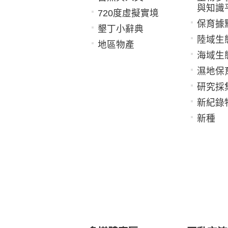
與知識
720度虛擬實境
保育據
墾丁小辭典
陸域生
地區物產
海域生
濕地保
研究採
新紀錄
新種