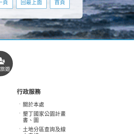
一頁
回最上面
首頁
旅遊
行政服務
關於本處
墾丁國家公園計畫
書、圖
土地分區查詢及線