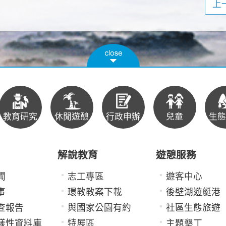
上
教育研究
休閒遊憩
行政申辦
兒童
生態
解說教育
遊憩服務
聞
志工專區
遊客中心
事
環教教案下載
後壁湖遊艇港
查報告
與國家公園有約
社區生態旅遊
樣性資料庫
特展區
主題墾丁