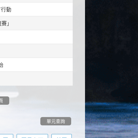
育行動
競賽」
始
頁
單元查詢