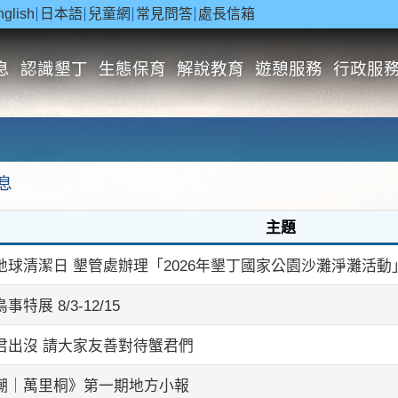
nglish
日本語
兒童網
常見問答
處長信箱
息
認識墾丁
生態保育
解說教育
遊憩服務
行政服
息
主題
地球清潔日 墾管處辦理「2026年墾丁國家公園沙灘淨灘活動
事特展 8/3-12/15
君出沒 請大家友善對待蟹君們
潮｜萬里桐》第一期地方小報