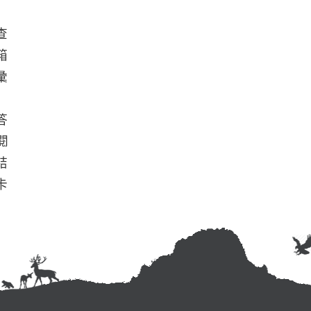
查
箱
彙
答
閱
結
卡