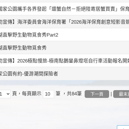
國家公園攜手各界發起「還蟹自然－拒絕陸寄居蟹買賣」保
助宣傳】海洋委員會海洋保育署「2026海洋保育創意短影音
湖直擊野生動物覓食秀Part2
湖直擊野生動物覓食秀
助宣傳】2026極點慢旅-極南點鵝鑾鼻燈塔自行車活動報名開
家公園有約-優游潮間探險者
頁，每頁顯示
筆
，共84筆
|
下一頁
最末