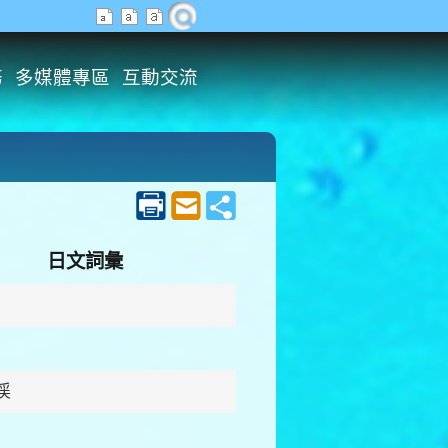
務
多媒體專區
互動交流
日文詞彙
渓