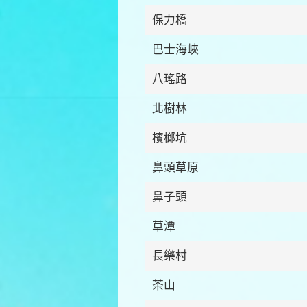
保力橋
巴士海峽
八瑤路
北樹林
檳榔坑
鼻頭草原
鼻子頭
草潭
長樂村
茶山