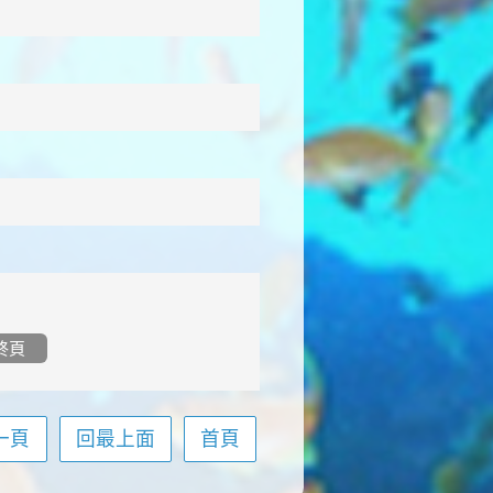
終頁
一頁
回最上面
首頁