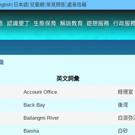
nglish
日本語
兒童網
常見問答
處長信箱
息
認識墾丁
生態保育
解說教育
遊憩服務
行政服
彙
英文詞彙
Account Office
経理室
Back Bay
後湾
Bailangmi River
白浪弥
Baisha
白砂