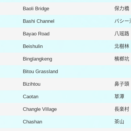
Baoli Bridge
保力橋
Bashi Channel
バシー
Bayao Road
八瑶路
Beishulin
北樹林
Binglangkeng
檳榔坑
Bitou Grassland
Bizihtou
鼻子頭
Caotan
草潭
Changle Village
長楽村
Chashan
茶山