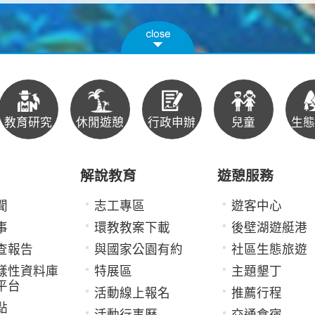
教育研究
休閒遊憩
行政申辦
兒童
生態
解說教育
遊憩服務
聞
志工專區
遊客中心
事
環教教案下載
後壁湖遊艇港
查報告
與國家公園有約
社區生態旅遊
樣性資料庫
特展區
主題墾丁
平台
活動線上報名
推薦行程
點
活動行事曆
交通食宿