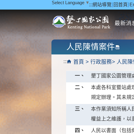
Select Language
▼
:::
網站導覽
回首頁
E
跳到主要內容區塊
最新消
人民陳情案件
:::
首頁
行政服務
人民陳
一、
墾丁國家公園管理
二、
本處各科室暨站處
規定辦理。其未規
三、
本作業須知所稱人
權益上之維護，以
四、
人民以書面（包括