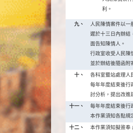
利。
九、
人民陳情案件以一
遲於十三日內辦結
面告知陳情人。
行政室收受人民陳
並於辦結後隨函附
十、
各科室暨站處理人
每年年度結束後行
討分析，提出改進
十一、
每年年度結束後行
本作業須知各點規
十二、
本作業須知擬簽奉