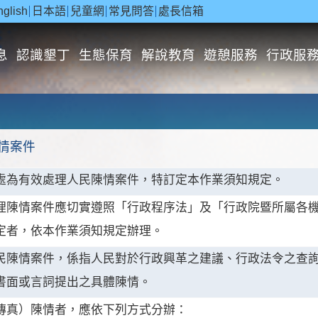
nglish
日本語
兒童網
常見問答
處長信箱
息
認識墾丁
生態保育
解說教育
遊憩服務
行政服
情案件
處為有效處理人民陳情案件，特訂定本作業須知規定。
理陳情案件應切實遵照「行政程序法」及「行政院暨所屬各
定者，依本作業須知規定辦理。
民陳情案件，係指人民對於行政興革之建議、行政法令之查
書面或言詞提出之具體陳情。
傳真）陳情者，應依下列方式分辦：