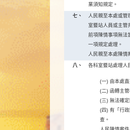
業須知規定。
七、
人民親至本處或管
室暨站人員或主管
前項陳情事項無法
一項規定處理。
人民親至本處陳情
八、
各科室暨站處理人
(一) 由本
(二) 函轉
(三) 無法
(四) 有「
查。
人民陳情案件