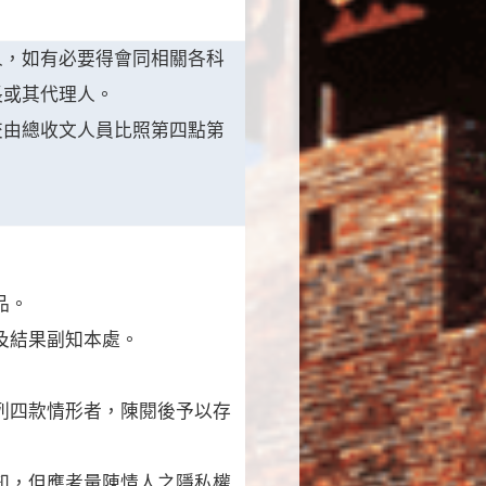
人，如有必要得會同相關各科
長或其代理人。
交由總收文人員比照第四點第
品。
及結果副知本處。
所列四款情形者，陳閱後予以存
知，但應考量陳情人之隱私權