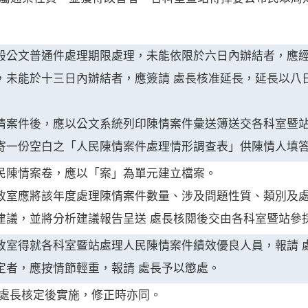
般公文普通件處理期限處理，未能依限於六日內辦結者，應
，未能於十三日內辦結者，應簽請 處長核准延長，延長以八
情案件後，應以公文系統列印陳情案件彙送簿送交各科室暨
寄一份空白之「人民陳情案件處理情形調查表」供陳情人填
民陳情案卷，應以「案」為單元建立檔案。
政室應將該年度處理陳情案件數量、涉及問題性質、類別及
建議，並將分析建議報告呈送 處長核閱後交由各科室暨站參
政室得就各科室暨站處理人民陳情案件績效優良人員，報請 
定者，應按情節輕重，報請 處長予以懲處。
 處長核定後實施，修正時亦同。