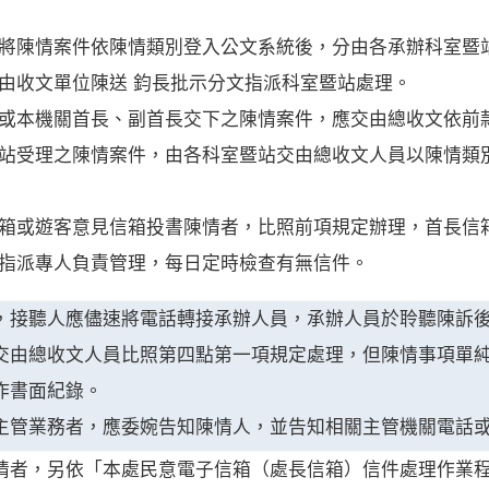
文應將陳情案件依陳情類別登入公文系統後，分由各承辦科室
由收文單位陳送 鈞長批示分文指派科室暨站處理。
機關或本機關首長、副首長交下之陳情案件，應交由總收文依前
室暨站受理之陳情案件，由各科室暨站交由總收文人員以陳情
箱或遊客意見信箱投書陳情者，比照前項規定辦理，首長信
指派專人負責管理，每日定時檢查有無信件。
，接聽人應儘速將電話轉接承辦人員，承辦人員於聆聽陳訴
交由總收文人員比照第四點第一項規定處理，但陳情事項單
作書面紀錄。
主管業務者，應委婉告知陳情人，並告知相關主管機關電話
情者，另依「本處民意電子信箱（處長信箱）信件處理作業