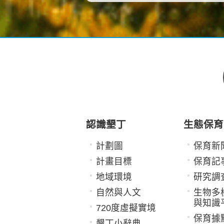
認識墾丁
生態保育
計劃圖
保育新
計畫目標
保育記
地域環境
研究調
自然與人文
生物多
與知識
720度虛擬實境
保育據
墾丁小辭典