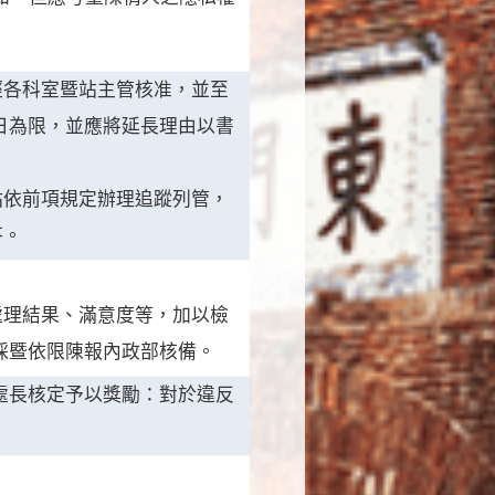
經各科室暨站主管核准，並至
日為限，並應將延長理由以書
站依前項規定辦理追蹤列管，
答。
處理結果、滿意度等，加以檢
採暨依限陳報內政部核備。
處長核定予以獎勵：對於違反