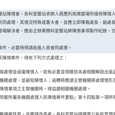
理站陳情者，各科室暨站承辦人員應利用適當場所接待陳情
共同處理，其情況特殊或重大者，並應立即陳報處長、副處
當場解決者，應由主辦業務科室暨站將陳情事項製作紀錄，
案件，必要時得請政風人員會同處理。
民陳情案件，得依下列方式處理之：
處直接處理並函復陳情人，如有必要並得贈送本處相關解說出版
主管機關處理，並副知陳情人；函轉時應請主管機關將處理情形
確定陳情事項之主管機關時，得協調相關機關處理。
行政院暨所屬各機關處理人民陳情案件要點」第十四點第一項
屬通案性質，並獲得改善者，各科室暨站得擇要公布民眾周