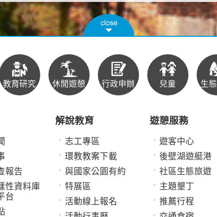
教育研究
休閒遊憩
行政申辦
兒童
生態
解說教育
遊憩服務
聞
志工專區
遊客中心
事
環教教案下載
後壁湖遊艇港
查報告
與國家公園有約
社區生態旅遊
樣性資料庫
特展區
主題墾丁
平台
活動線上報名
推薦行程
點
活動行事曆
交通食宿