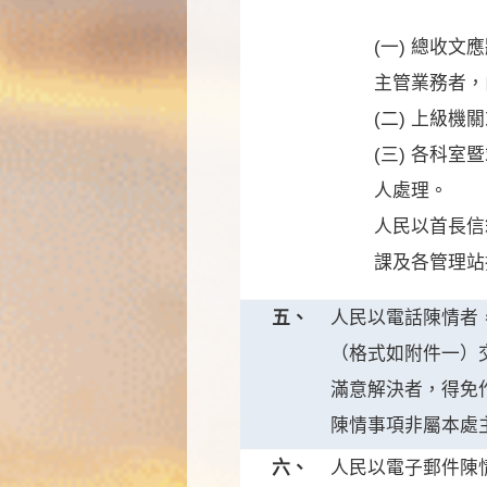
(一) 總收
主管業務者，
(二) 上級
(三) 各科
人處理。
人民以首長信
課及各管理站
五、
人民以電話陳情者
（格式如附件一）
滿意解決者，得免
陳情事項非屬本處
六、
人民以電子郵件陳