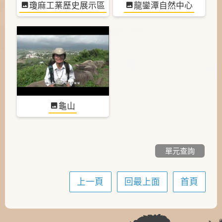
瓊麻工業歷史展示區
龍鑾潭自然中心
龜山
單元查詢
上一頁
回最上面
首頁