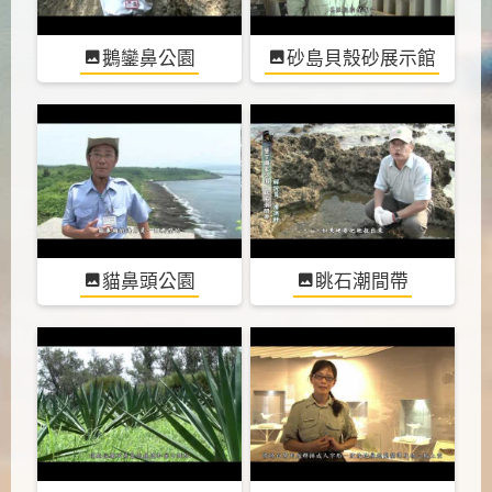
鵝鑾鼻公園
砂島貝殼砂展示館
貓鼻頭公園
眺石潮間帶