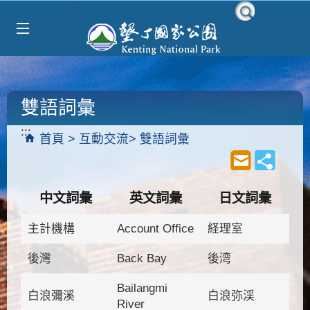
Select Language
▼
跳到主要內容區塊
雙語詞彙
:::
首頁
互動交流
雙語詞彙
中文詞彙
英文詞彙
日文詞彙
主計機構
Account Office
経理室
後灣
Back Bay
後湾
Bailangmi
白浪彌溪
白浪弥渓
River