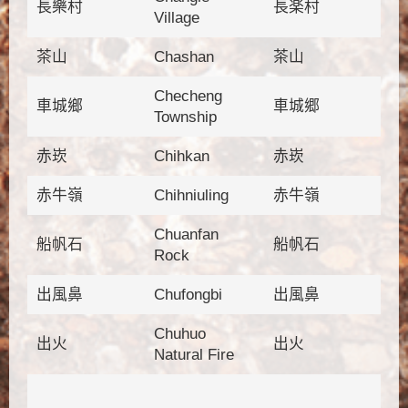
長樂村
長楽村
Village
茶山
Chashan
茶山
Checheng
車城鄉
車城郷
Township
赤崁
Chihkan
赤崁
赤牛嶺
Chihniuling
赤牛嶺
Chuanfan
船帆石
船帆石
Rock
出風鼻
Chufongbi
出風鼻
Chuhuo
出火
出火
Natural Fire