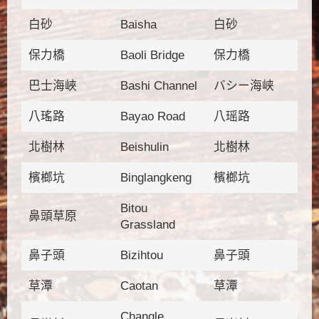
白砂
Baisha
白砂
保力橋
Baoli Bridge
保力橋
巴士海峽
Bashi Channel
バシー海峡
八瑤路
Bayao Road
八瑶路
北樹林
Beishulin
北樹林
檳榔坑
Binglangkeng
檳榔坑
Bitou
鼻頭草原
Grassland
鼻子頭
Bizihtou
鼻子頭
草潭
Caotan
草潭
Changle