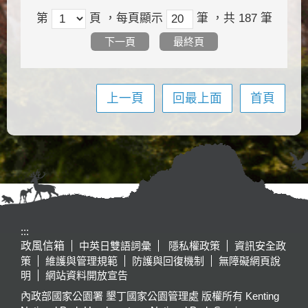
第
頁
，每頁顯示
筆
，共
187
筆
下一頁
最終頁
上一頁
回最上面
首頁
:::
政風信箱
中英日雙語詞彙
隱私權政策
資訊安全政
策
維護與管理規範
防護與回復機制
無障礙網頁說
明
網站資料開放宣告
內政部國家公園署 墾丁國家公園管理處 版權所有 Kenting