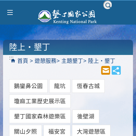
Select Language
▼
跳到主要內容區塊
陸上‧墾丁
:::
首頁
遊憩服務
主題墾丁
陸上‧墾丁
鵝鑾鼻公園
龍坑
恆春古城
瓊麻工業歷史展示區
墾丁國家森林遊樂區
後壁湖
關山夕照
福安宮
大灣遊憩區