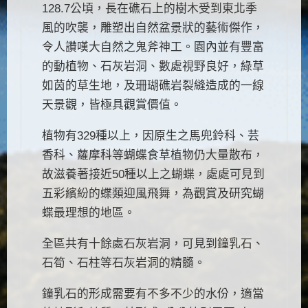
128.7公頃，長在礁石上的樹木受到東北季
風的吹襲，雕塑出自然盆景狀的藝術傑作，
令人讚嘆大自然之鬼斧神工。園內並有豐富
的動植物、石灰岩洞、數處視野良好，綠草
如茵的草生地，及珊瑚礁岩裂縫造成的一線
天景觀，皆極具觀賞價值。
植物有329種以上，因原生之馬兜鈴科、芸
香科、蘿摩科等蝴蝶食草植物仍大量散布，
故滋養著接近50種以上之蝴蝶，處處可見到
五彩繽紛的蝶類迎風飛舞，為觀賞及研究蝴
蝶最理想的地區。
全區共有十餘處石灰岩洞，可見到鐘乳石、
石筍、石柱等石灰岩洞的精髓。
鐘乳石的形成需要有不多不少的水份，適當