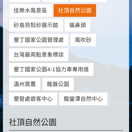
佳樂水風景區
社頂自然公園
砂島貝殼砂展示館
貓鼻頭
墾丁國家公園管理處
風吹砂
台灣最南點意象標誌
墾丁國家公園4-1協力車專用道
滿州賞鷹
龍磐公園
墾管處遊客中心
龍鑾潭自然中心
社頂自然公園