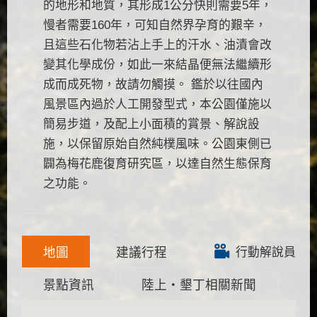
的地形和地質，其形成1公分快則需要5年，
慢者需要160年，可知自然界孕育的艱辛，
且這些石化物若沾上手上的汗水、油漬會改
變其化學成份，如此一來結晶便無法繼續形
成而成死物，故請勿觸摸。 鑑於以往國內
風景區內過於人工開發型式，本公園僅施以
簡易步道，及配上小面積的賞景、解說設
施，以保留原始自然純樸風味。公園東側已
闢為梅花鹿復育研究區，以達自然生態保育
之功能。
地圖
建議行程
行動解說員
景點資訊
陸上‧墾丁相關新聞