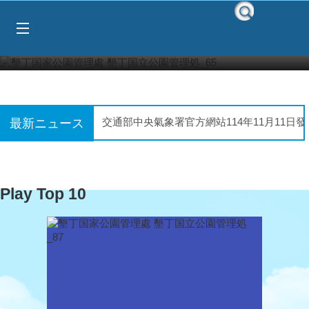
Select Language
▼
メインのコンテンツブロックにジャンプする
:::
交通部中央氣象署官方網站114年11月11日發
🌴✨ 南湾ビーチカーニバル 2025
有關水域遊憩活動的呼籲及提醒!!
Play Top 10
春節休暇のお知らせ
遊客中心整修
軽度台風ウサギ（国際名：USAGI）の海上