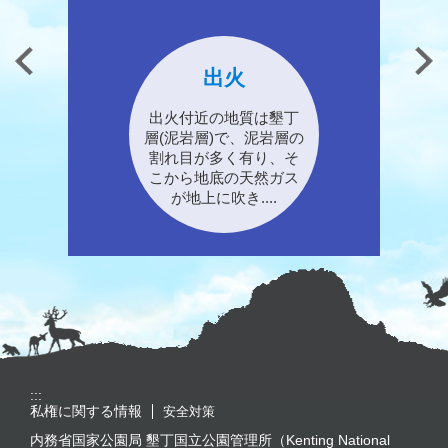
本處遊客中心於 113年9月25日(三) 暫停開放
国家公園の夏祭りへ行こう！
出火
出火付近の地質は墾丁
3rd Taiwan International Symposium ....
層(泥岩層)で、泥岩層の
割れ目が多く有り、そ
こから地底の天然ガス
が地上に吹き....
:::
私権に関する情報
安全対策
内務省国家公園局 墾丁国立公園管理所（Kenting National