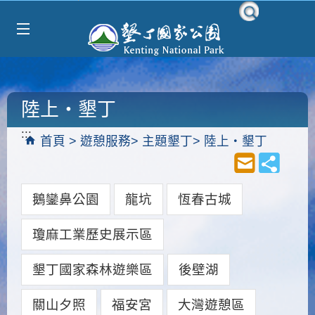
Select Language
▼
跳到主要內容區塊
陸上‧墾丁
:::
首頁
遊憩服務
主題墾丁
陸上‧墾丁
鵝鑾鼻公園
龍坑
恆春古城
瓊麻工業歷史展示區
墾丁國家森林遊樂區
後壁湖
關山夕照
福安宮
大灣遊憩區