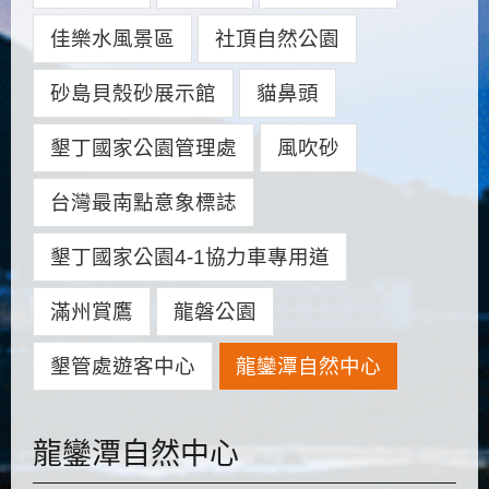
佳樂水風景區
社頂自然公園
砂島貝殼砂展示館
貓鼻頭
墾丁國家公園管理處
風吹砂
台灣最南點意象標誌
墾丁國家公園4-1協力車專用道
滿州賞鷹
龍磐公園
墾管處遊客中心
龍鑾潭自然中心
龍鑾潭自然中心