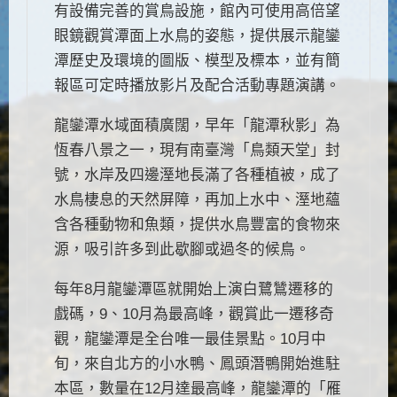
有設備完善的賞鳥設施，館內可使用高倍望
眼鏡觀賞潭面上水鳥的姿態，提供展示龍鑾
潭歷史及環境的圖版、模型及標本，並有簡
報區可定時播放影片及配合活動專題演講。
龍鑾潭水域面積廣闊，早年「龍潭秋影」為
恆春八景之一，現有南臺灣「鳥類天堂」封
號，水岸及四邊溼地長滿了各種植被，成了
水鳥棲息的天然屏障，再加上水中、溼地蘊
含各種動物和魚類，提供水鳥豐富的食物來
源，吸引許多到此歇腳或過冬的候鳥。
每年8月龍鑾潭區就開始上演白鷺鷥遷移的
戲碼，9、10月為最高峰，觀賞此一遷移奇
觀，龍鑾潭是全台唯一最佳景點。10月中
旬，來自北方的小水鴨、鳳頭潛鴨開始進駐
本區，數量在12月達最高峰，龍鑾潭的「雁