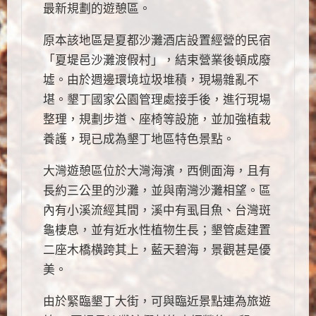
最新規劃的遊憩區。
原本該地區是夏都沙灘酒店設置經營的民宿
「夏堤邑沙灘渡假村」，結束營業後頓成廢
墟。由於週邊環境垃圾堆積，現場雜亂不
堪。墾丁國家公園管理處接手後，進行現場
整理，規劃步道、座椅等設施，並加強植栽
養護，現已成為墾丁地區特色景點。
大灣遊憩區位於大灣海濱，西側面海，且有
長約三公里的沙灘，並與南灣沙灘相望。區
內有小溪流經其間，溪中有虱目魚、台灣斑
龜棲息，並有近水性植物生長；墾管處建置
二座木橋横跨其上，藍天碧海，景觀甚是優
美。
由於緊臨墾丁大街，可與臨近景點連為旅遊