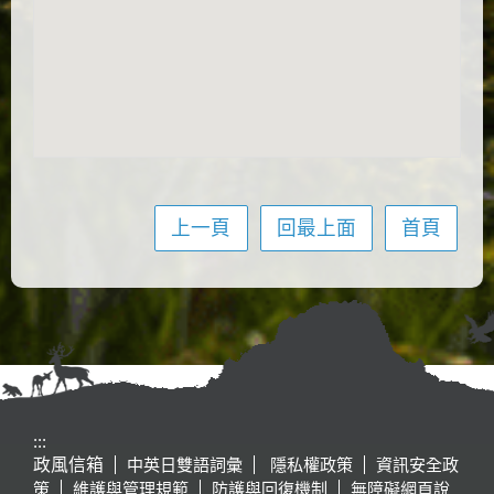
上一頁
回最上面
首頁
:::
政風信箱
中英日雙語詞彙
隱私權政策
資訊安全政
策
維護與管理規範
防護與回復機制
無障礙網頁說