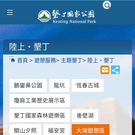
Select Language
▼
跳到主要內容區塊
陸上‧墾丁
:::
首頁
遊憩服務
主題墾丁
陸上‧墾丁
鵝鑾鼻公園
龍坑
恆春古城
瓊麻工業歷史展示區
墾丁國家森林遊樂區
後壁湖
關山夕照
福安宮
大灣遊憩區