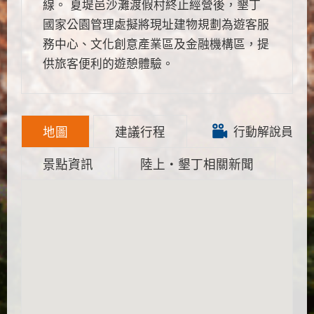
線。 夏堤邑沙灘渡假村終止經營後，墾丁
國家公園管理處擬將現址建物規劃為遊客服
務中心、文化創意產業區及金融機構區，提
供旅客便利的遊憩體驗。
地圖
建議行程
行動解說員
景點資訊
陸上‧墾丁相關新聞