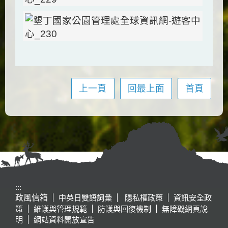
上一頁
回最上面
首頁
:::
政風信箱
中英日雙語詞彙
隱私權政策
資訊安全政
策
維護與管理規範
防護與回復機制
無障礙網頁說
明
網站資料開放宣告