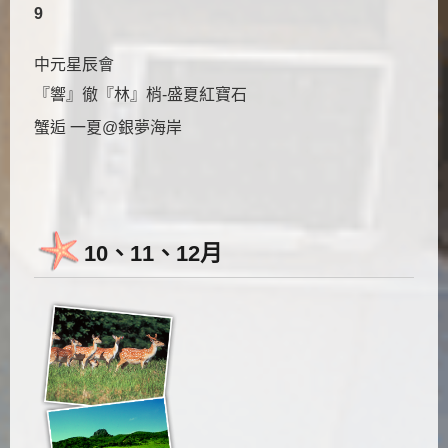
9
中元星辰會
『響』徹『林』梢-盛夏紅寶石
蟹逅 一夏@銀夢海岸
10、11、12月