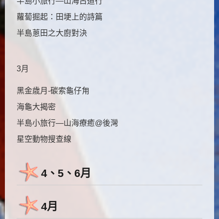
半島小旅行—山海古道行
蘿蔔掘起：田埂上的詩篇
半島蔥田之大廚對決
3月
黑金歳月-碳索龜仔甪
海龜大揭密
半島小旅行—山海療癒@後灣
星空動物搜查線
4、5、6月
4月