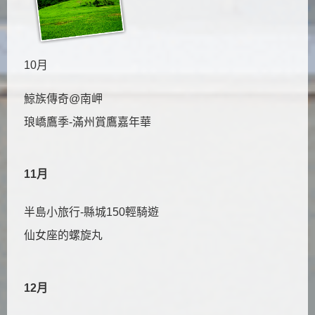
10月
鯨族傳奇@南岬
琅嶠鷹季-滿州賞鷹嘉年華
11月
半島小旅行-縣城150輕騎遊
仙女座的螺旋丸
12月