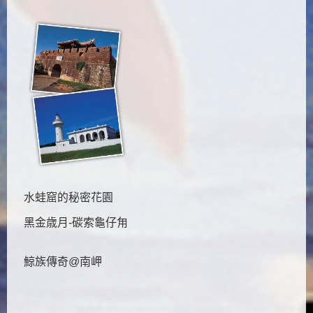
水蛙窟的秘密花園
黑金歳月-碳索龜仔甪
鯨族傳奇@南岬