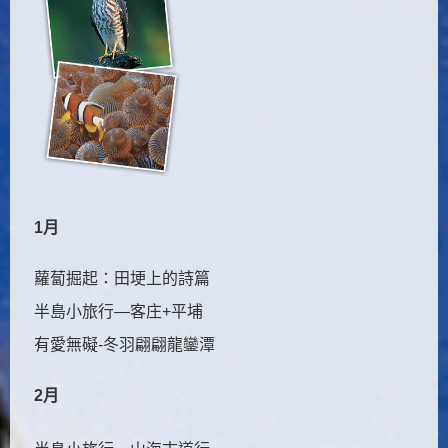
1月
蘿蔔掘起：田埂上的詩篇
半島小旅行—客庄+平埔
有愛無礙-冬羽翩翩龍鑾潭
2月