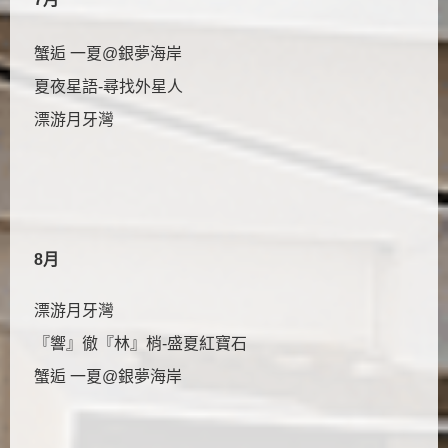
蟹逅 一夏@銀夢海岸
夏夜星語-尋找外星人
漂游月牙灣
8月
漂游月牙灣
『響』徹『林』梢-盛夏紅寶石
蟹逅 一夏@銀夢海岸