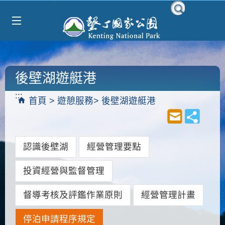
Select Language
▼
跳到主要內容區塊
後壁湖遊艇港
:::
首頁
遊憩服務
後壁湖遊艇港
認識後壁湖
經營管理要點
投資經營與監督管理
督導考核及評鑑作業原則
經營管理計畫
停泊申請程序規定