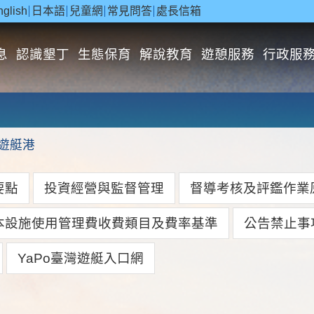
nglish
日本語
兒童網
常見問答
處長信箱
息
認識墾丁
生態保育
解說教育
遊憩服務
行政服
遊艇港
要點
投資經營與監督管理
督導考核及評鑑作業
本設施使用管理費收費類目及費率基準
公告禁止事
YaPo臺灣遊艇入口網