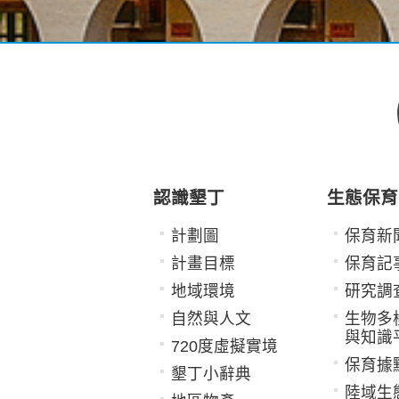
認識墾丁
生態保育
計劃圖
保育新
計畫目標
保育記
地域環境
研究調
自然與人文
生物多
與知識
720度虛擬實境
保育據
墾丁小辭典
陸域生