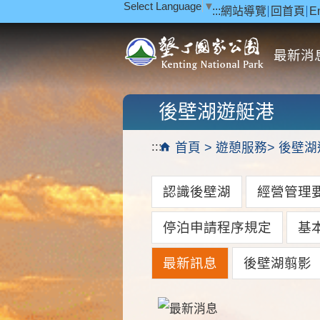
Select Language
▼
:::
網站導覽
回首頁
E
跳到主要內容區塊
最新消
後壁湖遊艇港
:::
首頁
遊憩服務
後壁湖
認識後壁湖
經營管理
停泊申請程序規定
基
最新訊息
後壁湖翦影