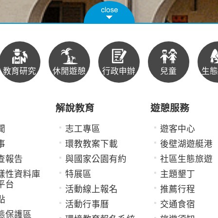
教育研究
休閒遊憩
行政申辦
兒童
生態
解說教育
遊憩服務
聞
志工專區
遊客中心
事
環教教案下載
後壁湖遊艇港
查報告
與國家公園有約
社區生態旅遊
樣性資料庫
特展區
主題墾丁
平台
活動線上報名
推薦行程
點
活動行事曆
交通食宿
態保護區