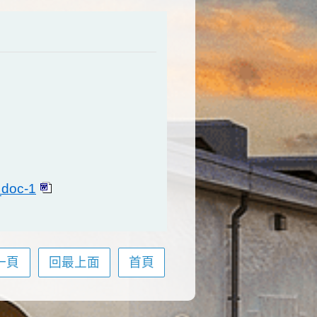
oc-1
一頁
回最上面
首頁