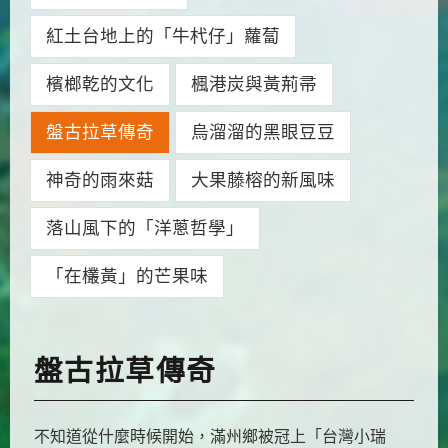
紅土台地上的「牛杙仔」蘿蔔
檳榔乾的文化
楓港炭與黃荊帚
盤古拉草傳奇
烏溜溜的黑眼豆豆
神奇的雨來菇
大果藤榕的新風味
落山風下的「洋蔥哲學」
「在欉黃」的芒果味
盤古拉草傳奇
不知道從什麼時候開始，滿州鄉被冠上「台灣小瑞