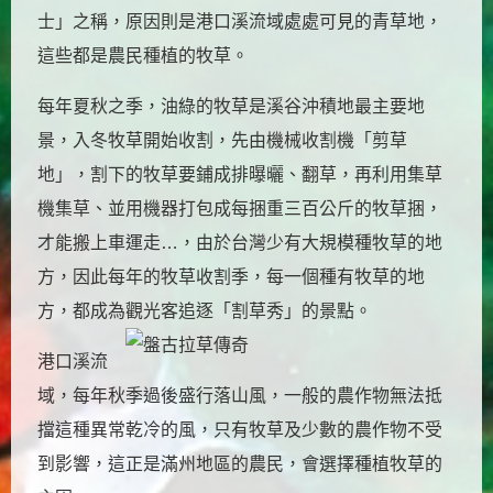
士」之稱，原因則是港口溪流域處處可見的青草地，
這些都是農民種植的牧草。
每年夏秋之季，油綠的牧草是溪谷沖積地最主要地
景，入冬牧草開始收割，先由機械收割機「剪草
地」，割下的牧草要鋪成排曝曬、翻草，再利用集草
機集草、並用機器打包成每捆重三百公斤的牧草捆，
才能搬上車運走…，由於台灣少有大規模種牧草的地
方，因此每年的牧草收割季，每一個種有牧草的地
方，都成為觀光客
追逐「割草秀」的景點。
港口溪流
域，每年秋季過後盛行落山風，一般的農作物無法抵
擋這種異常乾冷的風，只有牧草及少數的農作物不受
到影響，這正是滿州地區的農民，會選擇種植牧草的