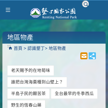
Select Language
▼
跳到主要內容區塊
地區物產
:::
首頁
認識墾丁
地區物產
老天賜予的在地筍味
誰把台灣海棗種到山壁上？
半島子民的艱苦茶
全台最早的冬季西瓜
野生的恆春山藥