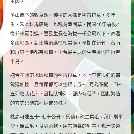
主因。
落山風下的牧草區，種植的大都是盤古拉草，多年
生、禾本科馬唐屬，也稱為盤固草，民國46年前後才
從菲律賓引進，喜歡生長在海拔一千公尺以下，高溫
多雨地區，對土壤適應性相當廣，早期在新竹、台南
和屏東等地都有種植，全台最主要的生產區則在恆春
半島。
適合在熱帶地區種植的盤古拉草，地上莖有很強的匍
匐延伸性，且每節都可以生根；五~十月為花期，四~
五列總狀花序，呈指狀排列，卻少有種子，因此繁殖
的方式只能靠扡插或分株。
株高可達五十~七十公分，葉鞘有疏生柔毛。葉片則平
滑，無茸毛，葉身柔軟，用它餵養的乳牛，乳汁味道