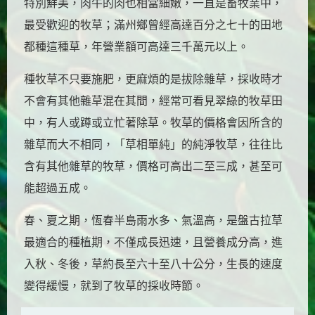
特別鮮美，肉牛的肉也相當細嫩，一直是畜牧業中，
最受歡迎的牧草；滿州鄉曾經高達百分之七十的田地
都種這種草，年營業額可高達三千萬元以上。
種牧草不只要施肥，更麻煩的是拔除雜草，採收時才
不會有其他雜草混在其間，經常可看見翠綠的牧草田
中，有人或蹲或立忙著除草。牧草的價格會因所含的
雜草而大不相同，「草相單純」的純淨牧草，往往比
含有其他雜草的牧草，價格可高出二至三成，甚至可
能超過五成。
春、夏之期，恆春半島雨水多、氣溫高，是盤古拉草
最適合的種植期，不僅成長迅速，且營養成分高，進
入秋、冬後，草約長至六十至八十公分，生長的速度
變得緩慢，就到了牧草的採收時節。