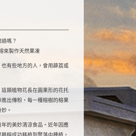
聽過嗎？
。也有些地方的人，會用薜荔或
，這類植物花長在圓果形的花托
蜂進出傳粉，每一種榕樹的榕果
奇妙。
童年的美妙清涼食品。近年因應
果藤榕成功
移植到聚落中種植，