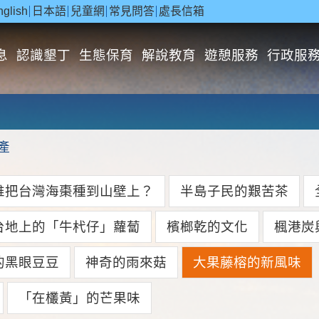
nglish
日本語
兒童網
常見問答
處長信箱
息
認識墾丁
生態保育
解說教育
遊憩服務
行政服
產
誰把台灣海棗種到山壁上？
半島子民的艱苦茶
台地上的「牛杙仔」蘿蔔
檳榔乾的文化
楓港炭
的黑眼豆豆
神奇的雨來菇
大果藤榕的新風味
「在欉黃」的芒果味