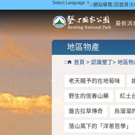
Select Language
▼
:::
網站導覽
回首頁
E
跳到主要內容區塊
最新消
地區物產
:::
首頁
認識墾丁
地區物
老天賜予的在地筍味
野生的恆春山藥
紅土
盤古拉草傳奇
烏溜溜
落山風下的「洋蔥哲學」