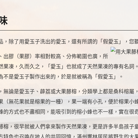
味
品，除了用愛玉子洗出的愛玉，還有所謂的「假愛玉」，您
、出膠（果膠）率相對較高、分佈範圍也廣，所
然果凍，久而久之，「愛玉」也就成了天然果凍的專有名詞
為不是愛玉子製作出來的，於是就被稱為「假愛玉」。
，無論是愛玉子、薜荔或大果藤榕，分類學上都是桑科榕屬
果（無花果就是榕果的一種），果一端有小孔，便於榕果小
蜂的方式也不盡相同，能吸引到的榕小蜂也不一樣，實在很
藤榕，很早就被人們拿來製作天然果凍，更是許多半島孩子
方特色也召喚在地人的共同回憶，滿州響林居民將野生的大