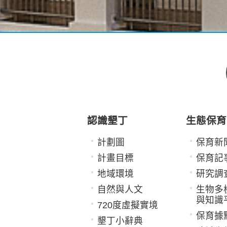
認識墾丁
生態保育
計劃圖
保育新
計畫目標
保育記
地域環境
研究調
自然與人文
生物多
與知識
720度虛擬實境
保育據
墾丁小辭典