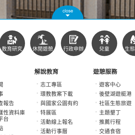
教育研究
休閒遊憩
行政申辦
兒童
生態
解說教育
遊憩服務
聞
志工專區
遊客中心
事
環教教案下載
後壁湖遊艇港
查報告
與國家公園有約
社區生態旅遊
樣性資料庫
特展區
主題墾丁
平台
活動線上報名
推薦行程
點
活動行事曆
交通食宿