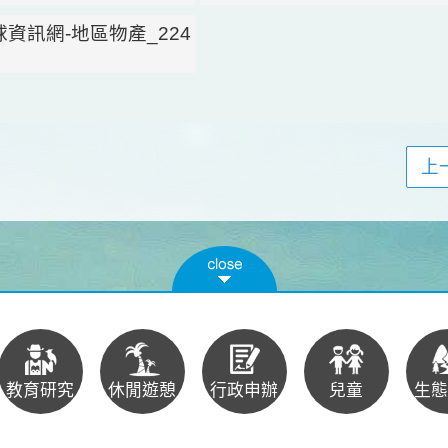
上
教育研究
休閒遊憩
行政申辦
兒童
生態