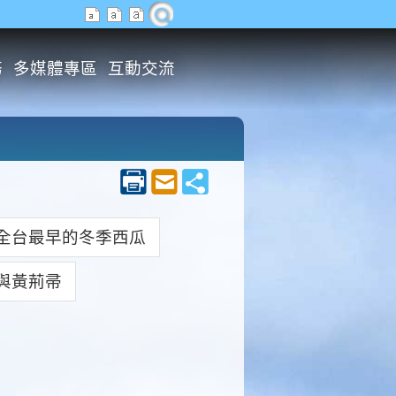
務
多媒體專區
互動交流
全台最早的冬季西瓜
與黃荊帚