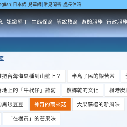
nglish
日本語
兒童網
常見問答
處長信箱
息
認識墾丁
生態保育
解說教育
遊憩服務
行政服
產
誰把台灣海棗種到山壁上？
半島子民的艱苦茶
台地上的「牛杙仔」蘿蔔
檳榔乾的文化
楓港炭
的黑眼豆豆
神奇的雨來菇
大果藤榕的新風味
「在欉黃」的芒果味