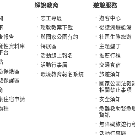
解說教育
遊憩服務
聞
志工專區
遊客中心
事
環教教案下載
後壁湖遊艇港
查報告
與國家公園有約
社區生態旅遊
樣性資料庫
特展區
主題墾丁
平台
活動線上報名
推薦行程
點
活動行事曆
交通食宿
態保護區
環境教育報名系統
旅遊須知
態保護區
國家公園法裁
育
相關禁止事項
集住宿申請
安全須知
物種
急難救助緊急
資訊
無障礙旅遊行
活動行事曆