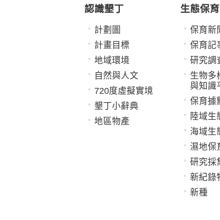
認識墾丁
生態保育
計劃圖
保育新
計畫目標
保育記
地域環境
研究調
自然與人文
生物多
與知識
720度虛擬實境
保育據
墾丁小辭典
陸域生
地區物產
海域生
濕地保
研究採
新紀錄
新種