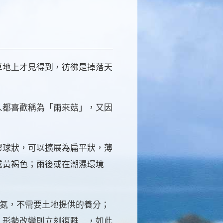
草地上才見得到，彷彿是掉落天
人都喜歡稱為「雨來菇」，又因
膠球狀，可以擴展為扁平狀，薄
或黃褐色；雨後或在潮濕環境
氮，不需要土地提供的養分；
，形勢改變則立刻復甦…，如此