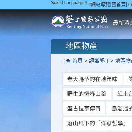
Select Language
▼
:::
網站導覽
回首頁
E
跳到主要內容區塊
最新消
地區物產
:::
首頁
認識墾丁
地區物
老天賜予的在地筍味
野生的恆春山藥
紅土
盤古拉草傳奇
烏溜溜
落山風下的「洋蔥哲學」