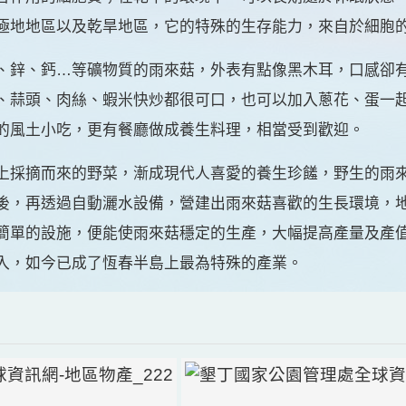
極地地區以及乾旱地區，它的特殊的生存能力，來自於細胞
、鋅、鈣…等礦物質的雨來菇，外表有點像黑木耳，口感卻
、蒜頭、肉絲、蝦米快炒都很可口，也可以加入蔥花、蛋一
的風土小吃，更有餐廳做成養生料理，相當受到歡迎。
上採摘而來的野菜，漸成現代人喜愛的養生珍饈，野生的雨
後，再透過自動灑水設備，營建出雨來菇喜歡的生長環境，
簡單的設施，便能使雨來菇穩定的生產，大幅提高產量及產
入，如今已成了恆春半島上最為特殊的產業。