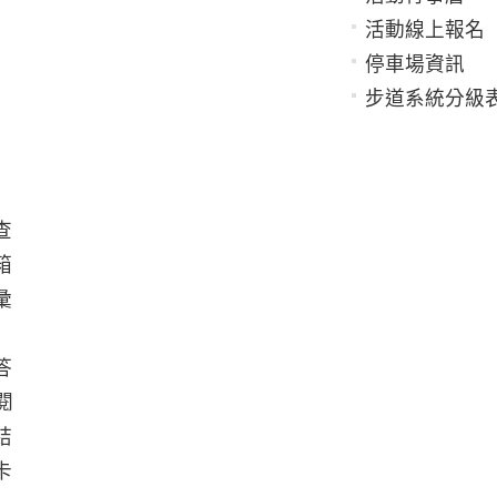
活動線上報名
停車場資訊
步道系統分級
查
箱
彙
答
閱
結
卡