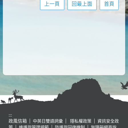
上一頁
回最上面
首頁
:::
政風信箱
中英日雙語詞彙
隱私權政策
資訊安全政
策
維護與管理規範
防護與回復機制
無障礙網頁說