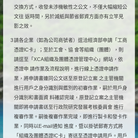
交換方式，收發未涉機敏性之公文，不僅大幅縮短公
文往 返時間，另於減紙與節省郵資方面亦有立竿見
影之效。
3
請各企業（如為公司商號者）逕洽經濟部申請「工商
憑證IC卡」；至於工會、協 會等組織（團體），則
請逕至「XCA組織及團體憑證管理中心」網站，依
憑證申 請作業及流程說明，進行線上憑證申請作
業，將申請書連同公文送至原登記立案 之主管機關
進行用戶之身分識別與鑑別的初審作業，嗣於用戶身
分識別和書面資 料確認完竣，原登記立案之主管機
關即將申請書送至行政院研究發展考核委員會 進行
複審作業。嗣後複審作業完竣，即進行製卡和發卡作
業，同時以E-mail通知 進度，暨以掛號郵寄方式將
「組織及團體憑證IC卡」寄送至憑證申請用戶。用戶