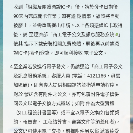
收到「組織及團體憑證IC卡」後，請於發卡日期後
90天內完成開卡作業；如有逾 期情事，憑證將自動
被廢止，並需重新提出申請。以上各類憑證IC卡取得
後，請 至經濟部「
商工電子公文及訊息服務系統
」
依其 指示下載安裝相關免費軟體，嗣後再以前述憑
證IC卡(插卡)登錄，即可順利接收 電子公文。
4
至企業若欲進行電子發文，仍請逕洽「商工電子公文
及訊息服務系統」客服人員 (電話：4121166，毋需
加區碼)，即有專人提供相關諮詢並指導申請程序。
對於 發送含有附件之公文，亦可包覆附件電子檔併
同公文以電子交換方式遞送；如附 件為大型實體
（如工程設計書圖等）或不宜以電子交換(如各類契
約、報告書、 工程結算書、審議文件等須蓋印者)，
公文仍可使用電子交換，前揭附件另以郵 遞寄達受