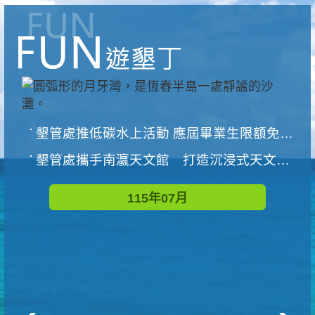
墾管處推低碳水上活動 應屆畢業生限額免費參加
墾管處攜手南瀛天文館 打造沉浸式天文探索營隊
115年07月