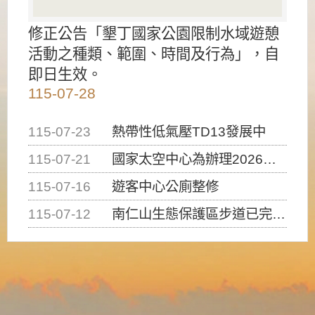
修正公告「墾丁國家公園限制水域遊憩
活動之種類、範圍、時間及行為」，自
即日生效。
115-07-28
115-07-23
熱帶性低氣壓TD13發展中
115-07-21
國家太空中心為辦理2026台灣盃火箭競賽，陸、海、空域警戒及協調相關事宜，因颱風備案事宜
115-07-16
遊客中心公廁整修
115-07-12
南仁山生態保護區步道已完成修復，自115年7月13日（星期一）起恢復開放入園，歡迎民眾依規定申請入園....