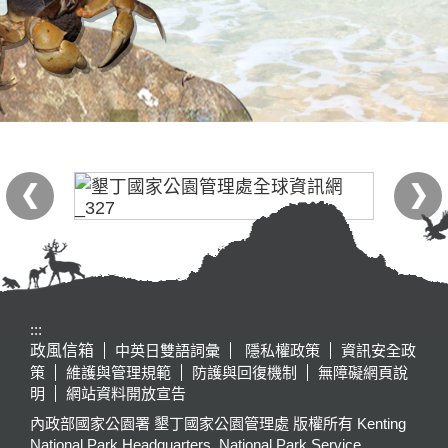
:::
政風信箱
中英日雙語詞彙
隱私權政策
資訊安全政
策
維護與管理規範
防護與回復機制
無障礙網頁說
明
網站資料開放宣告
內政部國家公園署 墾丁國家公園管理處 版權所有 Kenting
National Park Headquarters, National Park Service,