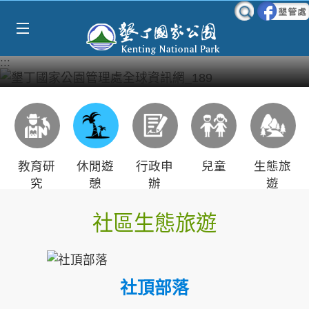
Select Language
▼
跳到主要內容區塊
:::
教育研
休閒遊
行政申
兒童
生態旅
究
憩
辦
遊
社區生態旅遊
社頂部落