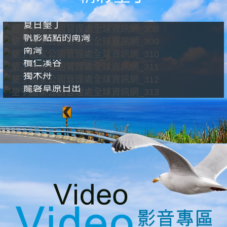
夏日墾丁
帆影點點的南灣
南灣
欖仁溪谷
獨木舟
龍磐草原日出