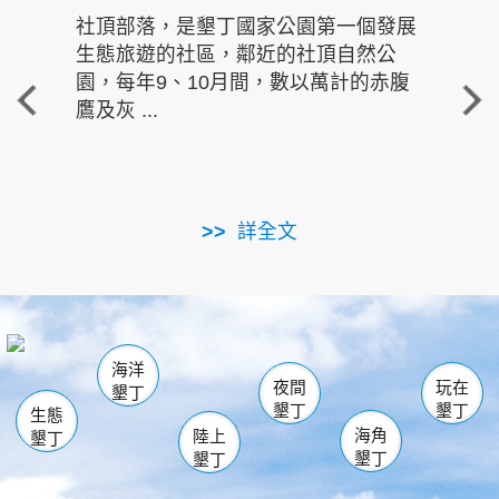
社頂部落，是墾丁國家公園第一個發展
龍水
生態旅遊的社區，鄰近的社頂自然公
的有
園，每年9、10月間，數以萬計的赤腹
重要
鷹及灰 ...
走進沁 
詳全文
南仁湖
龜山
海生館
滿州
出火
恆春
佳樂水
萬里桐
龍鑾潭自然中心
森林遊樂區
瓊麻館
南灣
關山
墾管處遊客中心
社頂公園
風吹沙
後壁湖
船帆石
白砂
海洋
龍磐公園
香蕉灣
貓鼻頭
砂島
龍坑
鵝鑾鼻
夜間
玩在
墾丁
墾丁
墾丁
生態
海角
陸上
墾丁
墾丁
墾丁