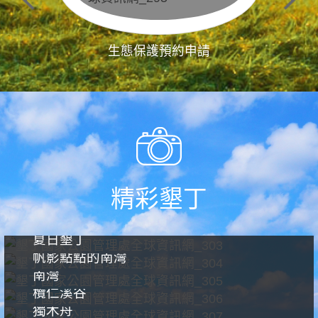
生態保護預約申請
精彩墾丁
夏日墾丁
帆影點點的南灣
南灣
欖仁溪谷
獨木舟