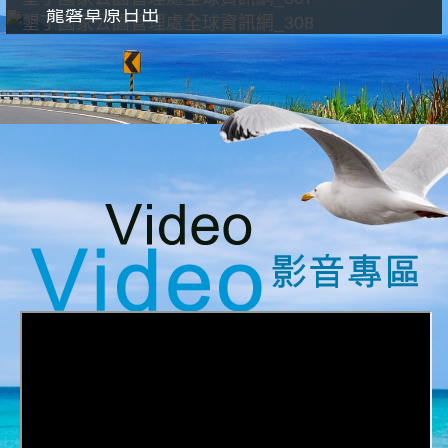
龍磐草原日出