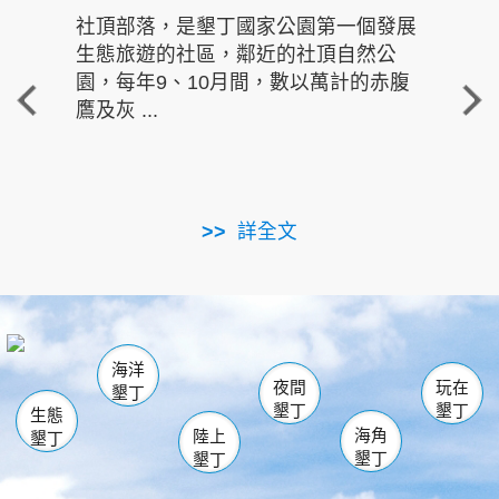
社頂部落，是墾丁國家公園第一個發展
龍水
生態旅遊的社區，鄰近的社頂自然公
的有
園，每年9、10月間，數以萬計的赤腹
重要
鷹及灰 ...
走進沁 
詳全文
南仁湖
龜山
海生館
滿州
出火
恆春
佳樂水
萬里桐
龍鑾潭自然中心
森林遊樂區
瓊麻館
南灣
關山
墾管處遊客中心
社頂公園
風吹沙
後壁湖
船帆石
白砂
海洋
龍磐公園
香蕉灣
貓鼻頭
砂島
龍坑
鵝鑾鼻
夜間
玩在
墾丁
墾丁
墾丁
生態
海角
陸上
墾丁
墾丁
墾丁