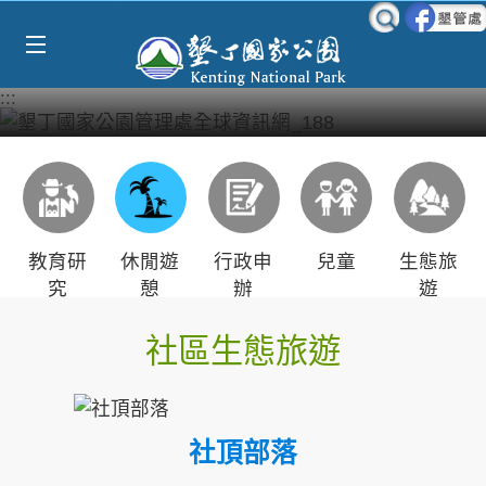
Select Language
▼
跳到主要內容區塊
:::
教育研
休閒遊
行政申
兒童
生態旅
究
憩
辦
遊
社區生態旅遊
社頂部落