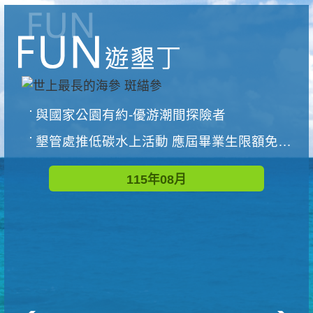
與國家公園有約-優游潮間探險者
墾管處推低碳水上活動 應屆畢業生限額免費參加
115年08月