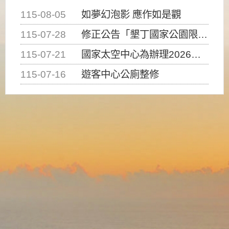
115-08-05
如夢幻泡影 應作如是觀
115-07-28
修正公告「墾丁國家公園限制水域遊憩活動之種類、範圍、時間及行為」，自即日生效。
115-07-21
國家太空中心為辦理2026台灣盃火箭競賽，陸、海、空域警戒及協調相關事宜，因颱風備案事宜
115-07-16
遊客中心公廁整修