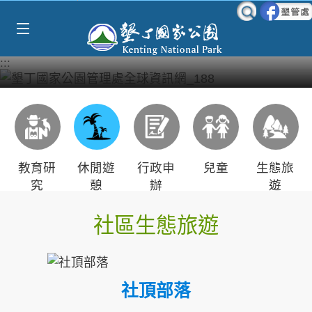
Select Language
▼
跳到主要內容區塊
:::
教育研
休閒遊
行政申
兒童
生態旅
究
憩
辦
遊
社區生態旅遊
社頂部落