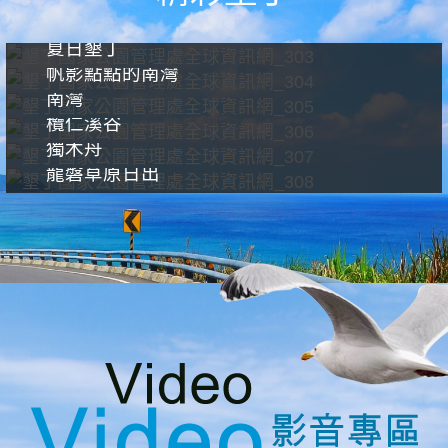
夏日墾丁
帆影點點的南灣
南灣
欖仁溪谷
獨木舟
龍磐草原日出