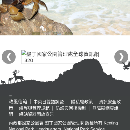
:::
政風信箱
中英日雙語詞彙
隱私權政策
資訊安全政
策
維護與管理規範
防護與回復機制
無障礙網頁說
明
網站資料開放宣告
內政部國家公園署 墾丁國家公園管理處 版權所有 Kenting
National Park Headquarters, National Park Service,