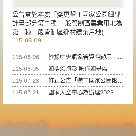
公告實施本處「變更墾丁國家公園細部
計畫部分第二種 一般管制區農業用地為
第二種一般管制區鄉村建築用地(....
115-08-09
115-08-06
依據中央氣象署資料顯示，白海豚颱風持續接近臺灣，請密切注意動向及早完成防災應變準備
115-08-05
如夢幻泡影 應作如是觀
115-07-28
修正公告「墾丁國家公園限制水域遊憩活動之種類、範圍、時間及行為」，自即日生效。
115-07-21
國家太空中心為辦理2026台灣盃火箭競賽，陸、海、空域警戒及協調相關事宜，因颱風備案事宜