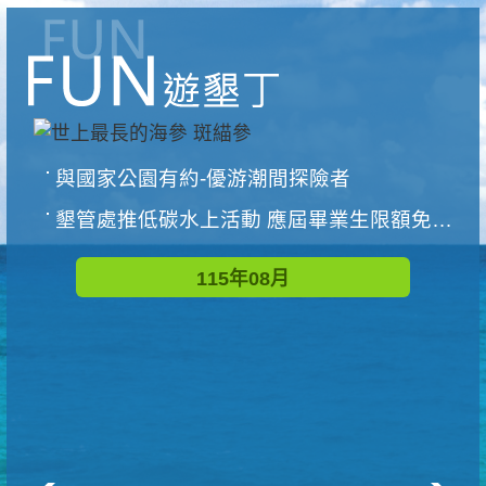
與國家公園有約-優游潮間探險者
墾管處推低碳水上活動 應屆畢業生限額免費參加
115年08月