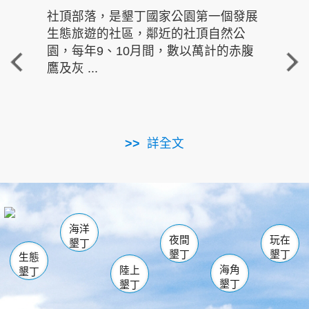
社頂部落，是墾丁國家公園第一個發展
龍水
生態旅遊的社區，鄰近的社頂自然公
的有
園，每年9、10月間，數以萬計的赤腹
重要
鷹及灰 ...
走進沁 
詳全文
南仁湖
龜山
海生館
滿州
出火
恆春
佳樂水
萬里桐
龍鑾潭自然中心
森林遊樂區
瓊麻館
南灣
關山
墾管處遊客中心
社頂公園
風吹沙
後壁湖
船帆石
白砂
海洋
龍磐公園
香蕉灣
貓鼻頭
砂島
龍坑
鵝鑾鼻
夜間
玩在
墾丁
墾丁
墾丁
生態
海角
陸上
墾丁
墾丁
墾丁