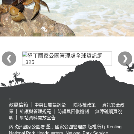
:::
政風信箱
中英日雙語詞彙
隱私權政策
資訊安全政
策
維護與管理規範
防護與回復機制
無障礙網頁說
明
網站資料開放宣告
內政部國家公園署 墾丁國家公園管理處 版權所有 Kenting
National Park Headquarters, National Park Service,