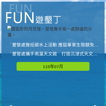
墾管處推低碳水上活動 應屆畢業生限額免費參加
墾管處攜手南瀛天文館 打造沉浸式天文探索營隊
115年07月