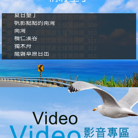
夏日墾丁
帆影點點的南灣
南灣
欖仁溪谷
獨木舟
龍磐草原日出