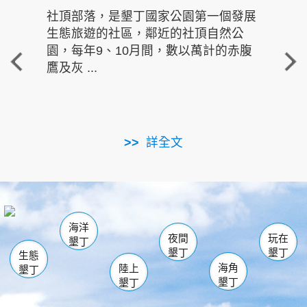
社頂部落，是墾丁國家公園第一個發展
龍水
生態旅遊的社區，鄰近的社頂自然公
的有
園，每年9、10月間，數以萬計的赤腹
重要
鷹及灰 ...
走進沁 
詳全文
南仁湖
龜山
海生館
滿州
出火
恆春
佳樂水
萬里桐
龍鑾潭自然中心
森林遊樂區
瓊麻館
南灣
關山
墾管處遊客中心
社頂公園
風吹沙
後壁湖
船帆石
白砂
海洋
龍磐公園
香蕉灣
貓鼻頭
砂島
龍坑
鵝鑾鼻
夜間
玩在
墾丁
墾丁
墾丁
生態
海角
陸上
墾丁
墾丁
墾丁