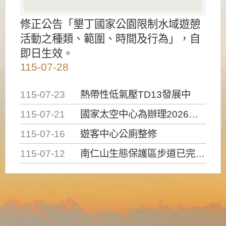
修正公告「墾丁國家公園限制水域遊憩
活動之種類、範圍、時間及行為」，自
即日生效。
115-07-28
115-07-23
熱帶性低氣壓TD13發展中
115-07-21
國家太空中心為辦理2026台灣盃火箭競賽，陸、海、空域警戒及協調相關事宜，因颱風備案事宜
115-07-16
遊客中心公廁整修
115-07-12
南仁山生態保護區步道已完成修復，自115年7月13日（星期一）起恢復開放入園，歡迎民眾依規定申請入園....