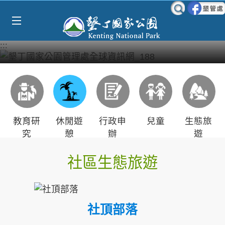
Select Language
▼
跳到主要內容區塊
:::
教育研
休閒遊
行政申
兒童
生態旅
究
憩
辦
遊
社區生態旅遊
社頂部落