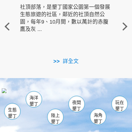
社頂部落，是墾丁國家公園第一個發展
龍水
生態旅遊的社區，鄰近的社頂自然公
的有
園，每年9、10月間，數以萬計的赤腹
重要
鷹及灰 ...
走進沁 
詳全文
南仁湖
龜山
海生館
滿州
出火
恆春
佳樂水
萬里桐
龍鑾潭自然中心
森林遊樂區
瓊麻館
南灣
關山
墾管處遊客中心
社頂公園
風吹沙
後壁湖
船帆石
白砂
海洋
龍磐公園
香蕉灣
貓鼻頭
砂島
龍坑
鵝鑾鼻
夜間
玩在
墾丁
墾丁
墾丁
生態
海角
陸上
墾丁
墾丁
墾丁