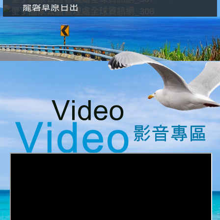
龍磐草原日出