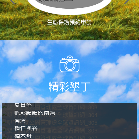
生態保護預約申請
精彩墾丁
夏日墾丁
帆影點點的南灣
南灣
欖仁溪谷
獨木舟