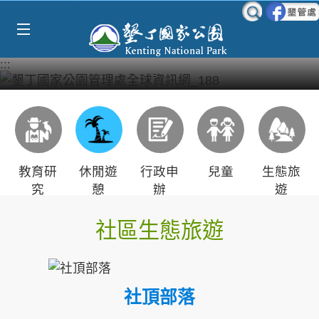
Select Language
▼
跳到主要內容區塊
:::
教育研
休閒遊
行政申
兒童
生態旅
究
憩
辦
遊
社區生態旅遊
社頂部落