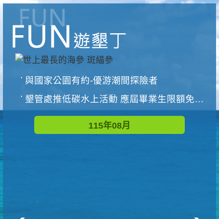
與國家公園有約-優游潮間探險者
墾管處推低碳水上活動 應屆畢業生限額免費參加
115年08月